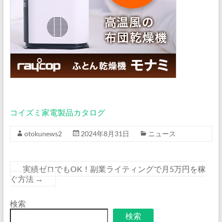
リ
ン
ク
ギ
フ
ト
（瓶）
500ml×3
本
【コ
コイズミ家電製品カタログ
ー
ヒ
otokunews2
2024年8月31日
ニュース
ー
珈
実績ゼロでもOK！副業ライティングで月5万円を稼
琲
ぐ方法
→
お
中
検索
元
検索
ギ