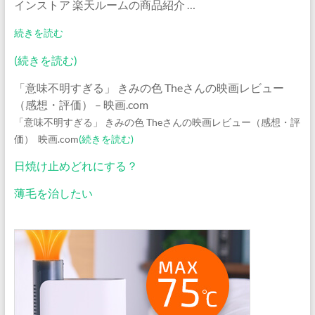
インストア 楽天ルームの商品紹介 …
“送
続きを読む
料
(続きを読む)
無
料
「意味不明すぎる」 きみの色 Theさんの映画レビュー
父
（感想・評価） – 映画.com
の
「意味不明すぎる」 きみの色 Theさんの映画レビュー（感想・評
日
価） 映画.com
(続きを読む)
UCC
日焼け止めどれにする？
ブ
ル
薄毛を治したい
ー
マ
ウ
ン
テ
ン
ド