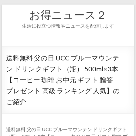
コ
お得ニュース２
ン
テ
ン
生活に役立つ情報やニュースを配信します
ツ
へ
ス
キ
ッ
送料無料 父の日 UCC ブルーマウンテ
プ
ン ドリンクギフト（瓶） 500ml×3本
【コーヒー 珈琲 お中元 ギフト 贈答
プレゼント 高級 ランキング 人気】の
ご紹介
送料無料 父の日 UCC ブルーマウンテン ドリンクギフト