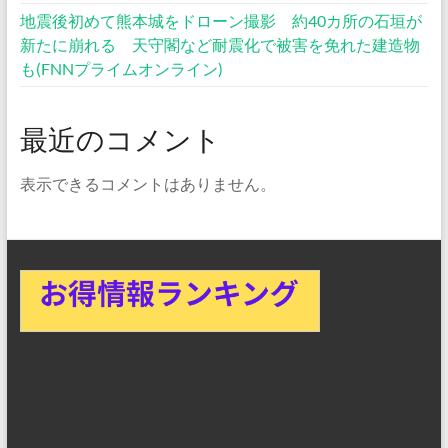
地震後初めて熊本城をドローン撮影 約40カ所の石垣が
ご
新たに崩れる 天守閣など耐震化で被害を免れた建造物
紹
も(FNNプライムオンライン)
介”
の
最近のコメント
表示できるコメントはありません。