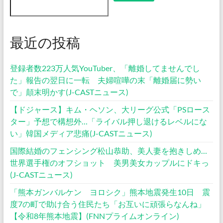
フ
ト
贈
最近の投稿
答
プ
レ
登録者数223万人気YouTuber、「離婚してませんでし
ゼ
た」報告の翌日に一転 夫婦喧嘩の末「離婚届に勢い
ン
で」顛末明かす(J-CASTニュース)
ト
【ドジャース】キム・ヘソン、大リーグ公式「PSロース
高
ター」予想で構想外…「ライバル押し退けるレベルにな
級
い」韓国メディア悲痛(J-CASTニュース)
ラ
ン
国際結婚のフェンシング松山恭助、美人妻を抱きしめ…
キ
世界選手権のオフショット 美男美女カップルにドキっ
ン
(J-CASTニュース)
グ
「熊本ガンバルケン ヨロシク」熊本地震発生10日 震
人
度7の町で助け合う住民たち「お互いに頑張らなんね」
気】
【令和8年熊本地震】(FNNプライムオンライン)
の