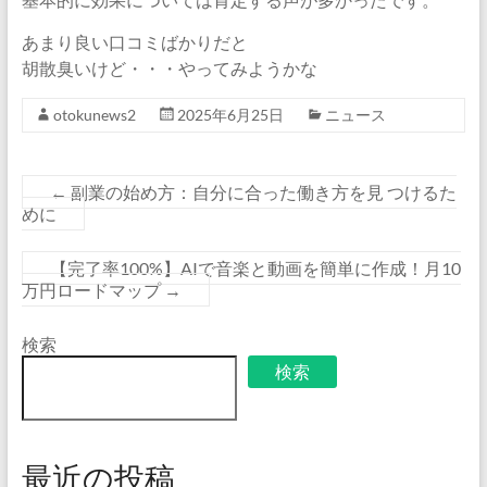
あまり良い口コミばかりだと
胡散臭いけど・・・やってみようかな
otokunews2
2025年6月25日
ニュース
←
副業の始め方：自分に合った働き方を見 つけるた
めに
【完了率100%】AIで音楽と動画を簡単に作成！月10
万円ロードマップ
→
検索
検索
最近の投稿