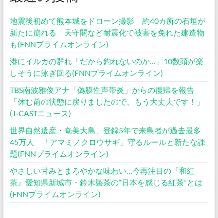
地震後初めて熊本城をドローン撮影 約40カ所の石垣が
新たに崩れる 天守閣など耐震化で被害を免れた建造物
も(FNNプライムオンライン)
港にイルカの群れ「だから釣れないのか…」10数頭が楽
しそうに泳ぎ回る(FNNプライムオンライン)
TBS南波雅俊アナ「偽膜性声帯炎」からの復帰を報告
「休む前の状態に戻りましたので、もう大丈夫です！」
(J-CASTニュース)
世界自然遺産・奄美大島、登録5年で来島者が過去最多
45万人 「アマミノクロウサギ」守るルールと新たな課
題(FNNプライムオンライン)
やさしい甘みとまろやかな味わい…今再注目の『和紅
茶』愛知県新城市・鈴木製茶の“日本を感じる紅茶”とは
(FNNプライムオンライン)