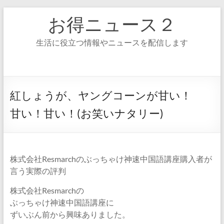
コ
お得ニュース２
ン
テ
ン
生活に役立つ情報やニュースを配信します
ツ
へ
ス
キ
ッ
紅しょうが、ヤングコーンが甘い！
プ
甘い！甘い！(お笑いナタリー)
株式会社Resmarchのぶっちゃけ神速中国語講座購入者が
言う実際の評判
株式会社Resmarchの
ぶっちゃけ神速中国語講座に
ずいぶん前から興味ありました。