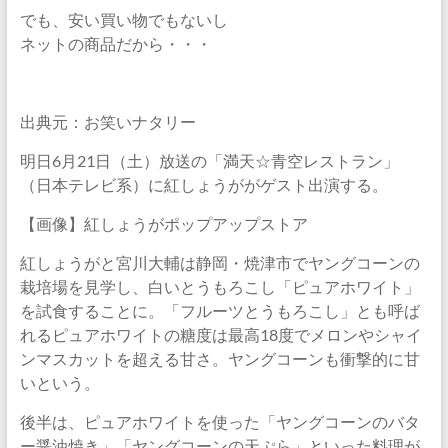
でも、安い買い物でもないし
ネットの商品だから・・・
出典元：お笑いナタリー
明日6月21日（土）放送の「満天☆青空レストラン」
（日本テレビ系）に紅しょうががゲスト出演する。
【画像】紅しょうがポップアップストア
紅しょうがと宮川大輔は静岡・焼津市でヤングコーンの
栽培場を見学し、白いとうもろこし「ピュアホワイト」
を試食することに。「フルーツとうもろこし」とも呼ば
れるピュアホワイトの糖度は最高18度でメロンやシャイ
ンマスカットを超える甘さ。ヤングコーンも衝撃的に甘
いという。
後半は、ピュアホワイトを使った「ヤングコーンのバタ
ー醤油焼き」「ヤングコーンの天ぷら」といった料理が