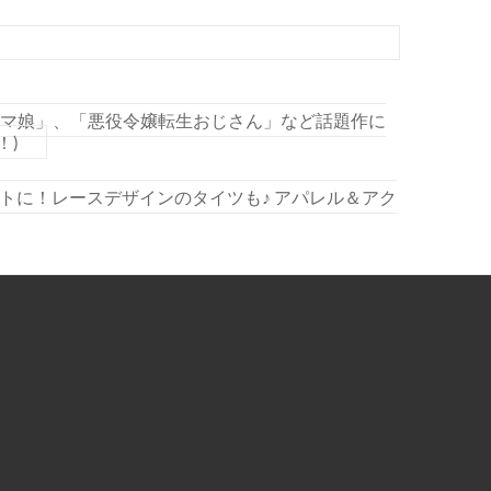
ウマ娘」、「悪役令嬢転生おじさん」など話題作に
！)
トに！レースデザインのタイツも♪ アパレル＆アク