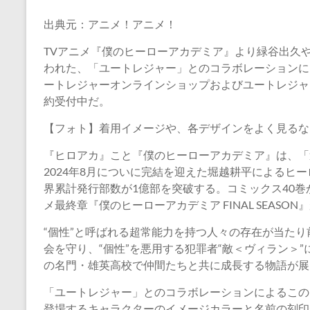
出典元：アニメ！アニメ！
TVアニメ『僕のヒーローアカデミア』より緑谷出久
われた、「ユートレジャー」とのコラボレーションに
ートレジャーオンラインショップおよびユートレジャ
約受付中だ。
【フォト】着用イメージや、各デザインをよく見るな
『ヒロアカ』こと『僕のヒーローアカデミア』は、「
2024年8月についに完結を迎えた堀越耕平によるヒ
界累計発行部数が1億部を突破する。コミックス40巻
メ最終章『僕のヒーローアカデミア FINAL SEASON
“個性”と呼ばれる超常能力を持つ人々の存在が当た
会を守り、“個性”を悪用する犯罪者“敵＜ヴィラン＞”
の名門・雄英高校で仲間たちと共に成長する物語が展
「ユートレジャー」とのコラボレーションによるこの
登場するキャラクターのイメージカラーと名前の刻印