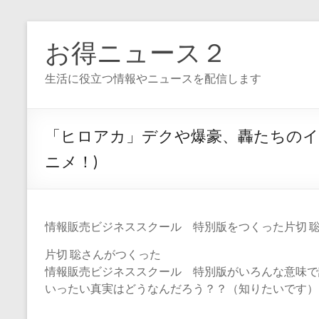
コ
ン
お得ニュース２
テ
ン
生活に役立つ情報やニュースを配信します
ツ
へ
ス
キ
「ヒロアカ」デクや爆豪、轟たちのイ
ッ
プ
ニメ！)
情報販売ビジネススクール 特別版をつくった片切 
片切 聡さんがつくった
情報販売ビジネススクール 特別版がいろんな意味で
いったい真実はどうなんだろう？？（知りたいです）