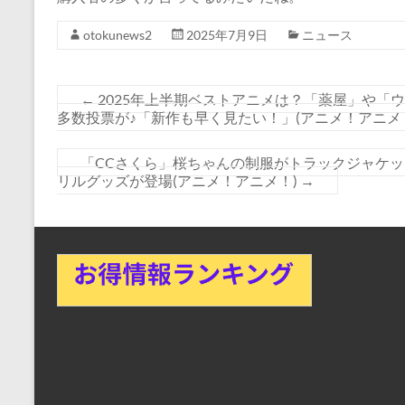
otokunews2
2025年7月9日
ニュース
←
2025年上半期ベストアニメは？「薬屋」や「
多数投票が♪「新作も早く見たい！」(アニメ！アニメ
「CCさくら」桜ちゃんの制服がトラックジャケッ
リルグッズが登場(アニメ！アニメ！)
→