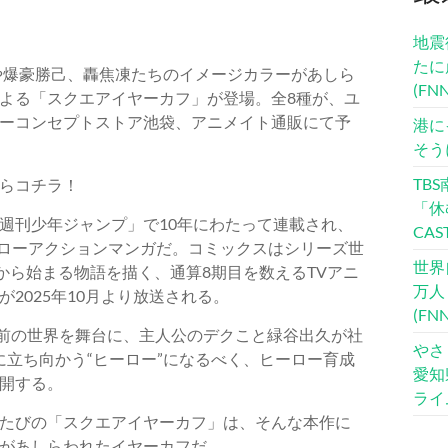
地震
たに
や爆豪勝己、轟焦凍たちのイメージカラーがあしら
(F
よる「スクエアイヤーカフ」が登場。全8種が、ユ
ーコンセプトストア池袋、アニメイト通販にて予
港に
そう
TB
らコチラ！
「休
週刊少年ジャンプ」で10年にわたって連載され、
CA
ーローアクションマンガだ。コミックスはシリーズ世
世界
から始まる物語を描く、通算8期目を数えるTVアニ
万人
』が2025年10月より放送される。
(F
り前の世界を舞台に、主人公のデクこと緑谷出久が社
やさ
に立ち向かう“ヒーロー”になるべく、ヒーロー育成
愛知
開する。
ライ
たびの「スクエアイヤーカフ」は、そんな本作に
があしらわれたイヤーカフだ。