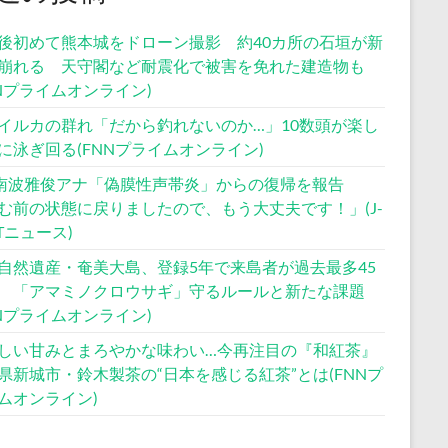
後初めて熊本城をドローン撮影 約40カ所の石垣が新
崩れる 天守閣など耐震化で被害を免れた建造物も
NNプライムオンライン)
イルカの群れ「だから釣れないのか…」10数頭が楽し
に泳ぎ回る(FNNプライムオンライン)
S南波雅俊アナ「偽膜性声帯炎」からの復帰を報告
む前の状態に戻りましたので、もう大丈夫です！」(J-
STニュース)
自然遺産・奄美大島、登録5年で来島者が過去最多45
 「アマミノクロウサギ」守るルールと新たな課題
NNプライムオンライン)
しい甘みとまろやかな味わい…今再注目の『和紅茶』
県新城市・鈴木製茶の“日本を感じる紅茶”とは(FNNプ
ムオンライン)