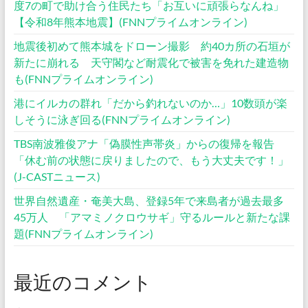
度7の町で助け合う住民たち「お互いに頑張らなんね」
【令和8年熊本地震】(FNNプライムオンライン)
地震後初めて熊本城をドローン撮影 約40カ所の石垣が
新たに崩れる 天守閣など耐震化で被害を免れた建造物
も(FNNプライムオンライン)
港にイルカの群れ「だから釣れないのか…」10数頭が楽
しそうに泳ぎ回る(FNNプライムオンライン)
TBS南波雅俊アナ「偽膜性声帯炎」からの復帰を報告
「休む前の状態に戻りましたので、もう大丈夫です！」
(J-CASTニュース)
世界自然遺産・奄美大島、登録5年で来島者が過去最多
45万人 「アマミノクロウサギ」守るルールと新たな課
題(FNNプライムオンライン)
最近のコメント