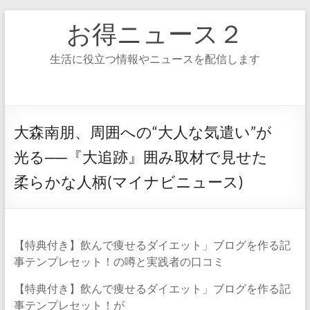
コ
お得ニュース２
ン
テ
ン
生活に役立つ情報やニュースを配信します
ツ
へ
ス
キ
ッ
大森南朋、周囲への“大人な気遣い”が
プ
光る──『大追跡』囲み取材で見せた
柔らかな人柄(マイナビニュース)
【特典付き】飲んで痩せるダイエット」ブログを作る記
事テンプレセット！の噂と実践者の口コミ
【特典付き】飲んで痩せるダイエット」ブログを作る記
事テンプレセット！が