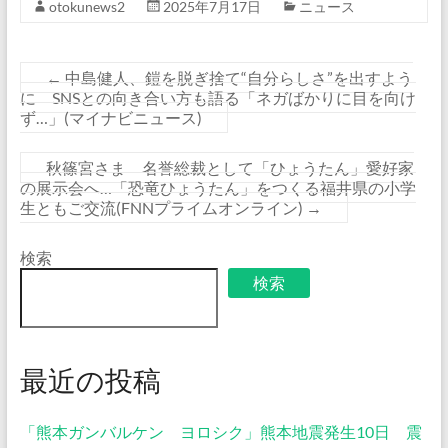
otokunews2
2025年7月17日
ニュース
←
中島健人、鎧を脱ぎ捨て“自分らしさ”を出すよう
に SNSとの向き合い方も語る「ネガばかりに目を向け
ず…」(マイナビニュース)
秋篠宮さま 名誉総裁として「ひょうたん」愛好家
の展示会へ…「恐竜ひょうたん」をつくる福井県の小学
生ともご交流(FNNプライムオンライン)
→
検索
検索
最近の投稿
「熊本ガンバルケン ヨロシク」熊本地震発生10日 震