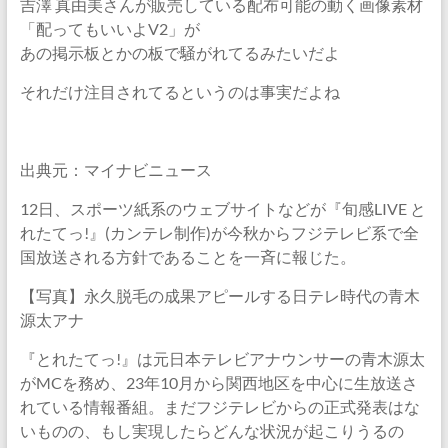
吉澤 真由美さんが販売している配布可能の動く画像素材
「配ってもいいよV2」が
あの掲示板とかの板で騒がれてるみたいだよ
それだけ注目されてるというのは事実だよね
出典元：マイナビニュース
12日、スポーツ紙系のウェブサイトなどが『旬感LIVE と
れたてっ!』(カンテレ制作)が今秋からフジテレビ系で全
国放送される方針であることを一斉に報じた。
【写真】永久脱毛の成果アピールする日テレ時代の青木
源太アナ
『とれたてっ!』は元日本テレビアナウンサーの青木源太
がMCを務め、23年10月から関西地区を中心に生放送さ
れている情報番組。まだフジテレビからの正式発表はな
いものの、もし実現したらどんな状況が起こりうるの