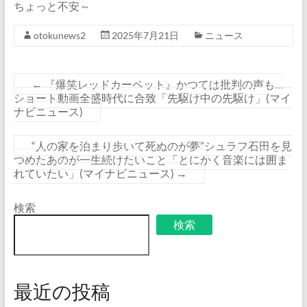
ちょっと不安～
otokunews2
2025年7月21日
ニュース
←
『爆笑レッドカーペット』かつては批判の声も…
ショート動画全盛時代に合致「先駆け中の先駆け」(マイ
ナビニュース)
“人の家を泊まり歩いて死ぬのが夢”シュラフ石田を見
つめたあのが一生続けたいこと「とにかく音楽には囲ま
れていたい」(マイナビニュース)
→
検索
検索
最近の投稿