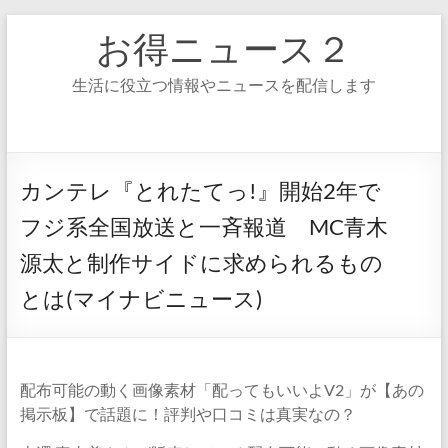
コ
お得ニュース２
ン
テ
ン
生活に役立つ情報やニュースを配信します
ツ
へ
ス
キ
ッ
カンテレ『とれたてっ!』開始2年で
プ
フジ系全国放送と一斉報道 MC青木
源太と制作サイドに求められるもの
とは(マイナビニュース)
配布可能の動く画像素材「配ってもいいよV2」が【あの
掲示板】で話題に！評判や口コミは真実なの？