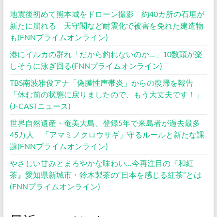
地震後初めて熊本城をドローン撮影 約40カ所の石垣が
新たに崩れる 天守閣など耐震化で被害を免れた建造物
も(FNNプライムオンライン)
港にイルカの群れ「だから釣れないのか…」10数頭が楽
しそうに泳ぎ回る(FNNプライムオンライン)
TBS南波雅俊アナ「偽膜性声帯炎」からの復帰を報告
「休む前の状態に戻りましたので、もう大丈夫です！」
(J-CASTニュース)
世界自然遺産・奄美大島、登録5年で来島者が過去最多
45万人 「アマミノクロウサギ」守るルールと新たな課
題(FNNプライムオンライン)
やさしい甘みとまろやかな味わい…今再注目の『和紅
茶』愛知県新城市・鈴木製茶の“日本を感じる紅茶”とは
(FNNプライムオンライン)