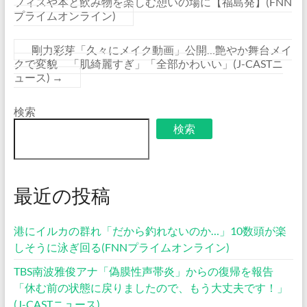
フィスや本と飲み物を楽しむ憩いの場に【福島発】(FNN
プライムオンライン)
剛力彩芽「久々にメイク動画」公開…艶やか舞台メイ
クで変貌 「肌綺麗すぎ」「全部かわいい」(J-CASTニ
ュース)
→
検索
検索
最近の投稿
港にイルカの群れ「だから釣れないのか…」10数頭が楽
しそうに泳ぎ回る(FNNプライムオンライン)
TBS南波雅俊アナ「偽膜性声帯炎」からの復帰を報告
「休む前の状態に戻りましたので、もう大丈夫です！」
(J-CASTニュース)