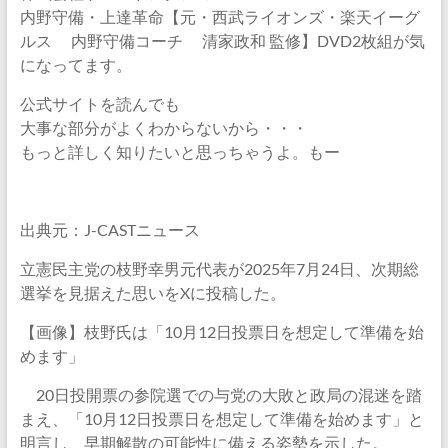
内野守備・上達革命【元・西武ライオンズ・楽天イーグ
ルス 内野守備コーチ 清家政和 監修】DVD2枚組が気
になってます。
公式サイトを読んでも
大事な部分がよくわからないから・・・
もっと詳しく知りたいと思っちゃうよ。もー
出典元：J-CASTニュース
立憲民主党の枝野幸男元代表が2025年7月24日、次期総
選挙を見据えた思いをXに投稿した。
【画像】枝野氏は「10月12日投票日を想定して準備を始
めます」
20日投開票の参院選での与党の大敗と政局の混迷を踏
まえ、「10月12日投票日を想定して準備を始めます」と
明言し、早期解散の可能性に備える姿勢を示した。