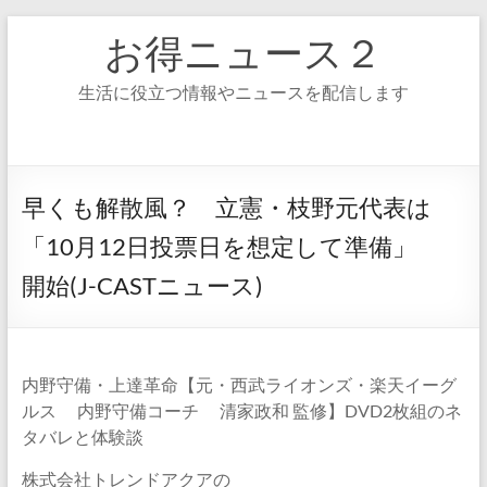
コ
お得ニュース２
ン
テ
ン
生活に役立つ情報やニュースを配信します
ツ
へ
ス
キ
ッ
早くも解散風？ 立憲・枝野元代表は
プ
「10月12日投票日を想定して準備」
開始(J-CASTニュース)
内野守備・上達革命【元・西武ライオンズ・楽天イーグ
ルス 内野守備コーチ 清家政和 監修】DVD2枚組のネ
タバレと体験談
株式会社トレンドアクアの