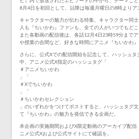
ビ』内で放送されたエピソードの中から、テーマごと
8月4日を初回として、以降は毎週月曜日の8時より
キャラクターの魅力が伝わる特集、キャラクター同士
人も『ちいかわ』ファンも、全ての人がいつでもどこ
また各動画の配信後は、各話12月4日23時59分ま
や授業の合間など、好きな時間にアニメ『ちいかわ』
さらに、公式Xでの配信開始を記念して、ハッシュタ
中、アニメ公式X指定のハッシュタグ「
＃アニメちいかわ
」「
＃Xでちいかわ
」「
＃ちいかわセレクション
」のいずれかをつけてポストすると、ハッシュタグ文
て『ちいかわ』の魅力を発信できる企画だ。
本企画の実施期間およびX限定動画のアーカイブ配信（
ニメ公式Xおよび公式サイトにて確認を。