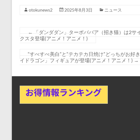
otokunews2
2025年8月3日
ニュース
←
「ダンダダン」ターボババア（招き猫）は2サ
クスタ登場(アニメ！アニメ！)
“すべすべ美白”と“テカテカ日焼け”どっちがお好き
イドラゴン」フィギュアが登場(アニメ！アニメ！)
→