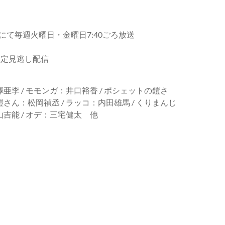
内にて毎週火曜日・金曜日7:40ごろ放送
週間限定見逃し配信
澤亜李 / モモンガ：井口裕香 / ポシェットの鎧さ
鎧さん：松岡禎丞 / ラッコ：内田雄馬 / くりまんじ
山吉能 / オデ：三宅健太 他