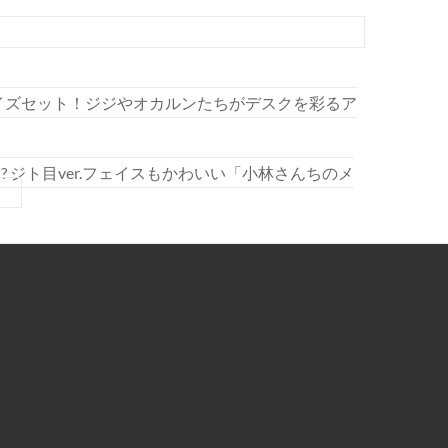
イズセット！ジジやオカルンたちがデスクを彩るア
? ジト目ver.フェイスもかわいい「小林さんちのメ