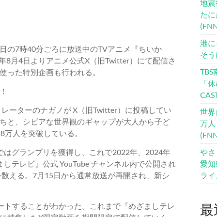
地震
たに
(F
港に
の7時40分ごろに放送中のTVアニメ『ちいか
そう
8月4日よりアニメ公式X（旧Twitter）にて配信さ
TB
使った特別企画も行われる。
「休
！
CA
ーターのナガノが X（旧Twitter）に投稿してい
世界
ちと、シビアな世界観のギャップが大人から子ど
万人
18万人を突破している。
(F
ではグランプリを獲得し、これで2022年、2024年
やさ
テレビ』公式 YouTube チャンネル内で公開され
愛知
を数える。7月15日から通常放送が再開され、新シ
ライ
ートすることがわかった。これまで『めざましテレ
最