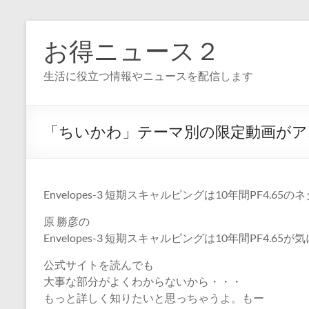
コ
ン
お得ニュース２
テ
ン
生活に役立つ情報やニュースを配信します
ツ
へ
ス
キ
「ちいかわ」テーマ別の限定動画がア
ッ
プ
Envelopes-3 短期スキャルピングは10年間PF4.65
原 勝彦の
Envelopes-3 短期スキャルピングは10年間PF4.65
公式サイトを読んでも
大事な部分がよくわからないから・・・
もっと詳しく知りたいと思っちゃうよ。もー