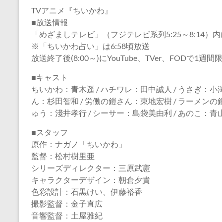
TVアニメ『ちいかわ』
■放送情報
「めざましテレビ」（フジテレビ系列5:25～8:14）
※「ちいかわ占い」は6:58頃放送
放送終了後(8:00～)にYouTube、TVer、FODで1
■キャスト
ちいかわ：青木遥 / ハチワレ：田中誠人 / うさぎ：小
ん：杉田智和 / 労働の鎧さん：東地宏樹 / ラーメンの
ゅう：淺井孝行 / シーサー：島袋美由利 / あのこ：青
■スタッフ
原作：ナガノ「ちいかわ」
監督：松村樹里亜
シリーズディレクター：三原武憲
キャラクターデザイン：朝倉夕貴
色彩設計：石黒けい、伊藤裕香
撮影監督：金子直広
音響監督：土屋雅紀