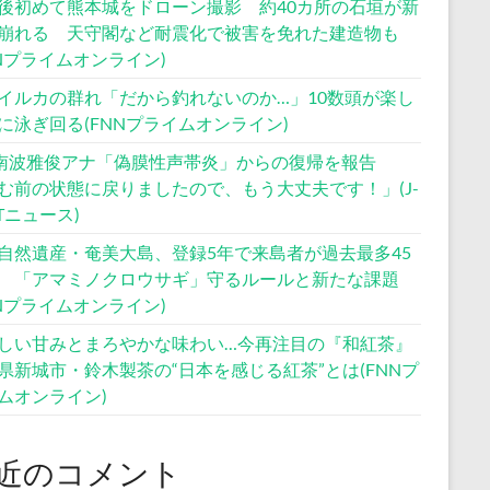
後初めて熊本城をドローン撮影 約40カ所の石垣が新
崩れる 天守閣など耐震化で被害を免れた建造物も
NNプライムオンライン)
イルカの群れ「だから釣れないのか…」10数頭が楽し
に泳ぎ回る(FNNプライムオンライン)
S南波雅俊アナ「偽膜性声帯炎」からの復帰を報告
む前の状態に戻りましたので、もう大丈夫です！」(J-
STニュース)
自然遺産・奄美大島、登録5年で来島者が過去最多45
 「アマミノクロウサギ」守るルールと新たな課題
NNプライムオンライン)
しい甘みとまろやかな味わい…今再注目の『和紅茶』
県新城市・鈴木製茶の“日本を感じる紅茶”とは(FNNプ
ムオンライン)
近のコメント