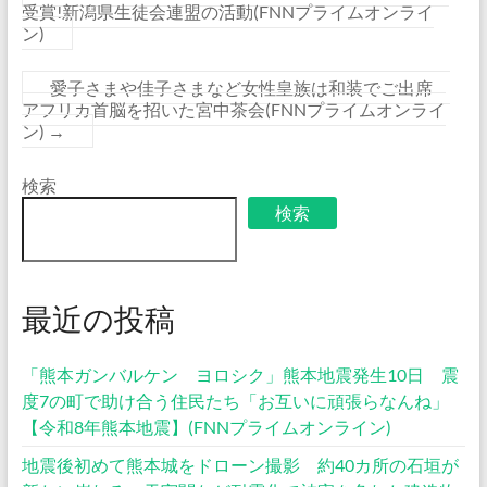
受賞!新潟県生徒会連盟の活動(FNNプライムオンライ
ン)
愛子さまや佳子さまなど女性皇族は和装でご出席
アフリカ首脳を招いた宮中茶会(FNNプライムオンライ
ン)
→
検索
検索
最近の投稿
「熊本ガンバルケン ヨロシク」熊本地震発生10日 震
度7の町で助け合う住民たち「お互いに頑張らなんね」
【令和8年熊本地震】(FNNプライムオンライン)
地震後初めて熊本城をドローン撮影 約40カ所の石垣が