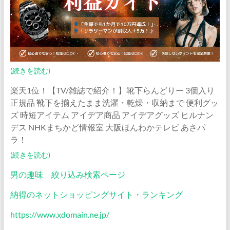
(続きを読む)
楽天1位！【TV/雑誌で紹介！】靴下らんどりー 3個入り
正規品 靴下を揃えたまま洗濯・乾燥・収納まで 便利グッ
ズ 時短アイテム アイデア商品 アイデアグッズ ヒルナン
デス NHKまちかど情報室 大阪ほんわかテレビ あさパ
ラ！
(続きを読む)
男の趣味 絞り込み検索ページ
納得のネットショッピングサイト・ランキング
https://www.xdomain.ne.jp/