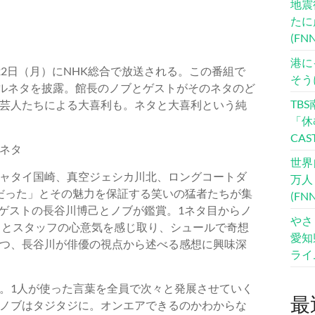
地震
たに
(F
港に
2日（月）にNHK総合で放送される。この番組で
そう
ナルネタを披露。館長のノブとゲストがそのネタのど
TB
芸人たちによる大喜利も。ネタと大喜利という純
「休
CA
ネタ
世界
ャタイ国崎、真空ジェシカ川北、ロングコートダ
万人
だった」とその魅力を保証する笑いの猛者たちが集
(F
覧ゲストの長谷川博己とノブが鑑賞。1ネタ目からノ
やさ
」とスタッフの心意気を感じ取り、シュールで奇想
愛知
つ、長谷川が俳優の視点から述べる感想に興味深
ライ
。1人が使った言葉を全員で次々と発展させていく
最
ノブはタジタジに。オンエアできるのかわからな