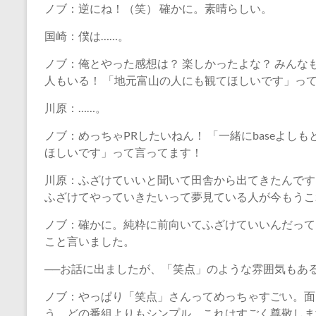
ノブ：逆にね！（笑） 確かに。素晴らしい。
国崎：僕は……。
ノブ：俺とやった感想は？ 楽しかったよな？ みんな
人もいる！ 「地元富山の人にも観てほしいです」っ
川原：……。
ノブ：めっちゃPRしたいねん！ 「一緒にbaseよ
ほしいです」って言ってます！
川原：ふざけていいと聞いて田舎から出てきたんです
ふざけてやっていきたいって夢見ている人が今もうこ
ノブ：確かに。純粋に前向いてふざけていいんだって
こと言いました。
──お話に出ましたが、「笑点」のような雰囲気もあ
ノブ：やっぱり「笑点」さんってめっちゃすごい。面
う、どの番組よりもシンプル。これはすごく尊敬しま