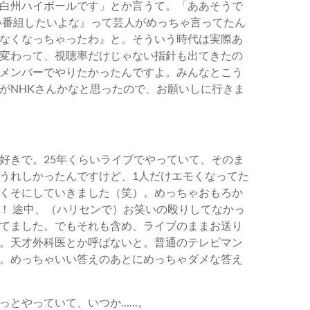
白州ハイボールです」とか言うて。「ああそうで
笑い番組したいよな』って芸人がめっちゃ言ってたん
なくなっちゃったわ』と。そういう時代は実際あ
変わって、視聴率だけじゃない指針も出てきたの
メンバーでやりたかったんですよ。みんなとこう
がNHKさんかなと思ったので、お願いしに行きま
好きで。25年くらいライブでやっていて、そのま
うれしかったんですけど、1人だけエモくなってた
くそにしていきました（笑）。めっちゃおもろか
！ 途中、（ハリセンで）お笑いの殴りしてなかっ
てました。でもそれも含め、ライブのままお送り
。天才外科医とか呼ばないと。普通のテレビマン
。めっちゃいい答えのあとにめっちゃダメな答え
っとやっていて、いつか……。