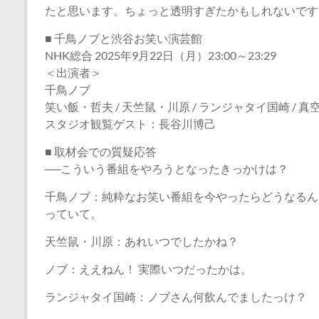
たと思います。ちょっと透明すぎたかもしれないです
■ 千鳥ノブと渋谷お笑い演芸館
NHK総合 2025年9月22日（月）23:00～23:29
＜出演者＞
千鳥ノブ
笑い飯・哲夫 / 天竺鼠・川原 / ランジャタイ国崎 / 
スタジオ観覧ゲスト：長谷川博己
■ 取材会での質疑応答
──こういう番組をやろうとなったきっかけは？
千鳥ノブ：純粋なお笑い番組を今やったらどうなるん
っていて。
天竺鼠・川原：あれいつでしたかね？
ノブ：ええねん！ 実際いつだったかは。
ランジャタイ国崎：ノブさん何飲んでましたっけ？