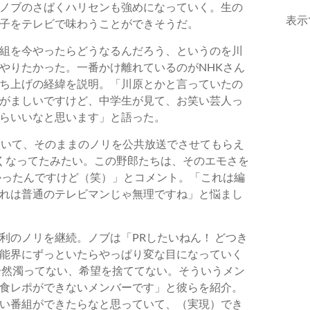
ノブのさばくハリセンも強めになっていく。生の
表示
子をテレビで味わうことができそうだ。
組を今やったらどうなるんだろう、というのを川
やりたかった。一番かけ離れているのがNHKさん
ち上げの経緯を説明。「川原とかと言っていたの
がましいですけど、中学生が見て、お笑い芸人っ
らいいなと思います」と語った。
ていて、そのままのノリを公共放送でさせてもらえ
くなってたみたい。この野郎たちは、そのエモさを
かったんですけど（笑）」とコメント。「これは編
れは普通のテレビマンじゃ無理ですね」と悩まし
利のノリを継続。ノブは「PRしたいねん！ どつき
能界にずっといたらやっぱり変な目になっていく
全然濁ってない、希望を捨ててない。そういうメン
食レポができないメンバーです」と彼らを紹介。
い番組ができたらなと思っていて、（実現）でき