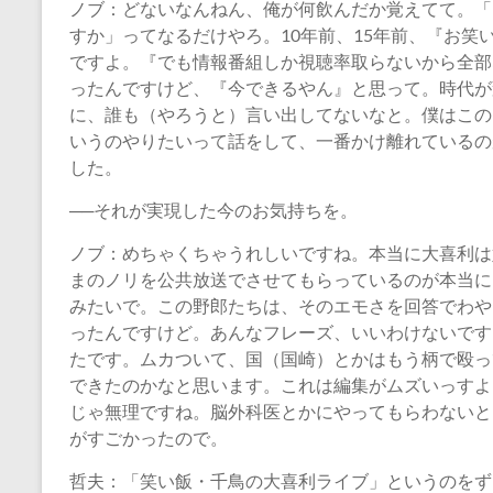
ノブ：どないなんねん、俺が何飲んだか覚えてて。「
すか」ってなるだけやろ。10年前、15年前、『お
ですよ。『でも情報番組しか視聴率取らないから全部
ったんですけど、『今できるやん』と思って。時代が
に、誰も（やろうと）言い出してないなと。僕はこの
いうのやりたいって話をして、一番かけ離れているの
した。
──それが実現した今のお気持ちを。
ノブ：めちゃくちゃうれしいですね。本当に大喜利は
まのノリを公共放送でさせてもらっているのが本当に
みたいで。この野郎たちは、そのエモさを回答でわや
ったんですけど。あんなフレーズ、いいわけないです
たです。ムカついて、国（国崎）とかはもう柄で殴っ
できたのかなと思います。これは編集がムズいっすよ
じゃ無理ですね。脳外科医とかにやってもらわないと
がすごかったので。
哲夫：「笑い飯・千鳥の大喜利ライブ」というのをず