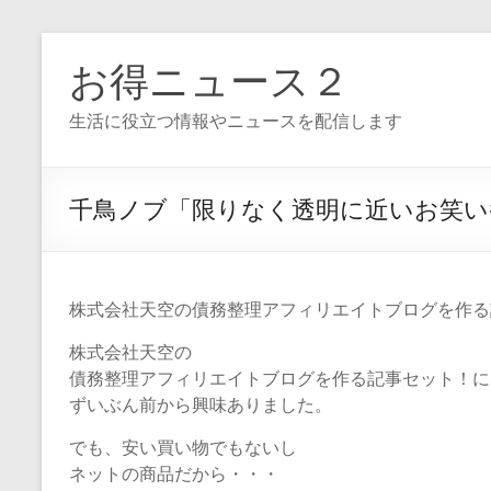
コ
ン
お得ニュース２
テ
ン
生活に役立つ情報やニュースを配信します
ツ
へ
ス
キ
千鳥ノブ「限りなく透明に近いお笑い
ッ
プ
株式会社天空の債務整理アフィリエイトブログを作る
株式会社天空の
債務整理アフィリエイトブログを作る記事セット！に
ずいぶん前から興味ありました。
でも、安い買い物でもないし
ネットの商品だから・・・