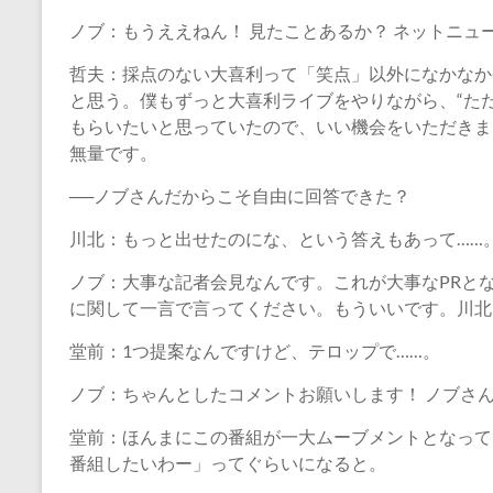
ノブ：もうええねん！ 見たことあるか？ ネットニュ
哲夫：採点のない大喜利って「笑点」以外になかなか
と思う。僕もずっと大喜利ライブをやりながら、“た
もらいたいと思っていたので、いい機会をいただきま
無量です。
──ノブさんだからこそ自由に回答できた？
川北：もっと出せたのにな、という答えもあって……
ノブ：大事な記者会見なんです。これが大事なPRと
に関して一言で言ってください。もういいです。川北
堂前：1つ提案なんですけど、テロップで……。
ノブ：ちゃんとしたコメントお願いします！ ノブさ
堂前：ほんまにこの番組が一大ムーブメントとなって
番組したいわー」ってぐらいになると。