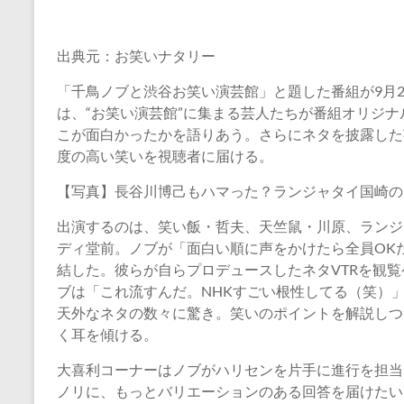
出典元：お笑いナタリー
「千鳥ノブと渋谷お笑い演芸館」と題した番組が9月2
は、“お笑い演芸館”に集まる芸人たちが番組オリジ
こが面白かったかを語りあう。さらにネタを披露した
度の高い笑いを視聴者に届ける。
【写真】長谷川博己もハマった？ランジャタイ国崎の
出演するのは、笑い飯・哲夫、天竺鼠・川原、ランジ
ディ堂前。ノブが「面白い順に声をかけたら全員OK
結した。彼らが自らプロデュースしたネタVTRを観
ブは「これ流すんだ。NHKすごい根性してる（笑）
天外なネタの数々に驚き。笑いのポイントを解説しつ
く耳を傾ける。
大喜利コーナーはノブがハリセンを片手に進行を担当
ノリに、もっとバリエーションのある回答を届けたい