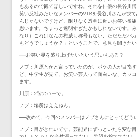
もあるので観てほしいですね。それを俳優の長谷川博
笑い反社みたいなメンバーのVTRを長谷川さんが観
んじゃないですけど、限りなく透明に近いお笑い番組
思います。ちょっと透明すぎたかもしれないです。み
なり）これはなんの権威も称号もない、ただただバカ
もどうでしょうか？」ということで、意見を聞きたい
──お笑い界を盛り上げたいという思いもある？
ノブ：川原とかと言っていたのが、ボケの人が目指す
ど、中学生が見て、お笑い芸人って面白いな、カッコ
ます。
川原：2階のバーで。
ノブ：場所はええねん。
──改めて、今回のメンバーはノブさんにとってどう
ノブ：目がきれいです。芸能界にずっといたら変な目
でしょ？ みんな全然濁ってない、希望を捨ててない