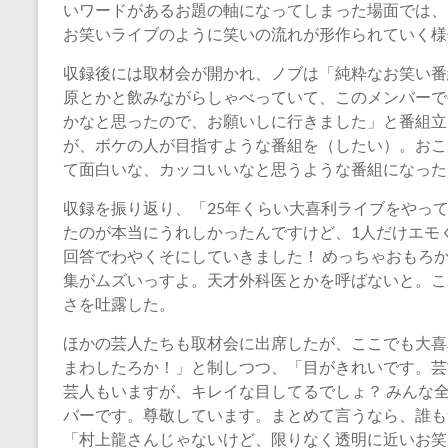
いワードがあるお題の軸になってしまった場面では、
お笑いライブのように笑いの流れが形作られていく様
収録後には取材会が開かれ、ノブは「純粋なお笑い番
原とかと飲みながらしゃべっていて、このメンバーで
かなと思ったので、お願いしに行きました」と番組立
が、ボケの人が目指すような番組を（したい）。おこ
て面白いな、カッコいいなと思うような番組になった
収録を振り返り、「25年くらい大喜利ライブをやっ
たのが本当にうれしかったんですけど、1人だけエモ
回答でわやくそにしていきました！ めっちゃおもろ
集がムズいっすよ。天才外科医とかを呼ばないと。こ
さを吐露した。
ほかの芸人たちも取材会に出席したが、ここでも大喜
まわしたろか！」と制しつつ、「目がきれいです。芸
芸人もいますが、キレイな目してるでしょ？ みんな
バーです。尊敬しています。まとめて言うなら、誰も
「村上龍さんじゃないけど、限りなく透明に近いお笑