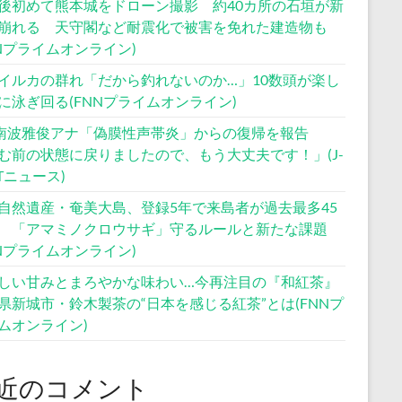
後初めて熊本城をドローン撮影 約40カ所の石垣が新
崩れる 天守閣など耐震化で被害を免れた建造物も
NNプライムオンライン)
イルカの群れ「だから釣れないのか…」10数頭が楽し
に泳ぎ回る(FNNプライムオンライン)
S南波雅俊アナ「偽膜性声帯炎」からの復帰を報告
む前の状態に戻りましたので、もう大丈夫です！」(J-
STニュース)
自然遺産・奄美大島、登録5年で来島者が過去最多45
 「アマミノクロウサギ」守るルールと新たな課題
NNプライムオンライン)
しい甘みとまろやかな味わい…今再注目の『和紅茶』
県新城市・鈴木製茶の“日本を感じる紅茶”とは(FNNプ
ムオンライン)
近のコメント