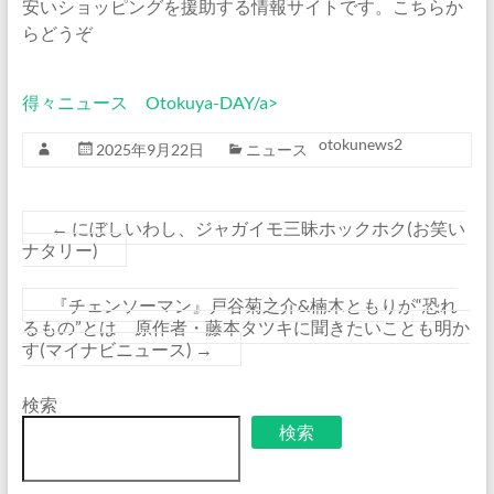
安いショッピングを援助する情報サイトです。こちらか
らどうぞ
得々ニュース Otokuya-DAY/a>
otokunews2
2025年9月22日
ニュース
←
にぼしいわし、ジャガイモ三昧ホックホク(お笑い
ナタリー)
『チェンソーマン』戸谷菊之介&楠木ともりが“恐れ
るもの”とは 原作者・藤本タツキに聞きたいことも明か
す(マイナビニュース)
→
検索
検索