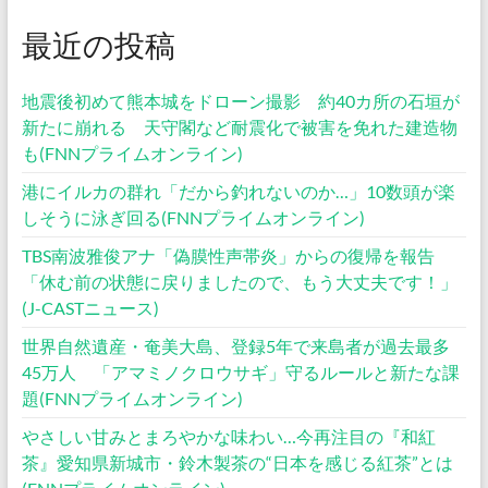
最近の投稿
地震後初めて熊本城をドローン撮影 約40カ所の石垣が
新たに崩れる 天守閣など耐震化で被害を免れた建造物
も(FNNプライムオンライン)
港にイルカの群れ「だから釣れないのか…」10数頭が楽
しそうに泳ぎ回る(FNNプライムオンライン)
TBS南波雅俊アナ「偽膜性声帯炎」からの復帰を報告
「休む前の状態に戻りましたので、もう大丈夫です！」
(J-CASTニュース)
世界自然遺産・奄美大島、登録5年で来島者が過去最多
45万人 「アマミノクロウサギ」守るルールと新たな課
題(FNNプライムオンライン)
やさしい甘みとまろやかな味わい…今再注目の『和紅
茶』愛知県新城市・鈴木製茶の“日本を感じる紅茶”とは