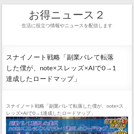
コ
お得ニュース２
ン
テ
ン
生活に役立つ情報やニュースを配信します
ツ
へ
ス
キ
ッ
スナイノート戦略「副業バレて転落
プ
した僕が、note×スレッズ×AIで0→1
達成したロードマップ」
スナイノート戦略「副業バレて転落した僕が、note×ス
レッズ×AIで0→1達成したロードマップ」