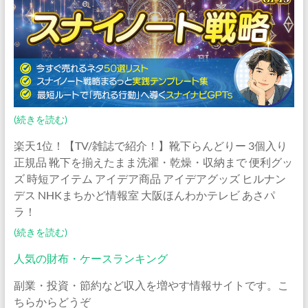
(続きを読む)
楽天1位！【TV/雑誌で紹介！】靴下らんどりー 3個入り
正規品 靴下を揃えたまま洗濯・乾燥・収納まで 便利グッ
ズ 時短アイテム アイデア商品 アイデアグッズ ヒルナン
デス NHKまちかど情報室 大阪ほんわかテレビ あさパ
ラ！
(続きを読む)
人気の財布・ケースランキング
副業・投資・節約など収入を増やす情報サイトです。こ
ちらからどうぞ