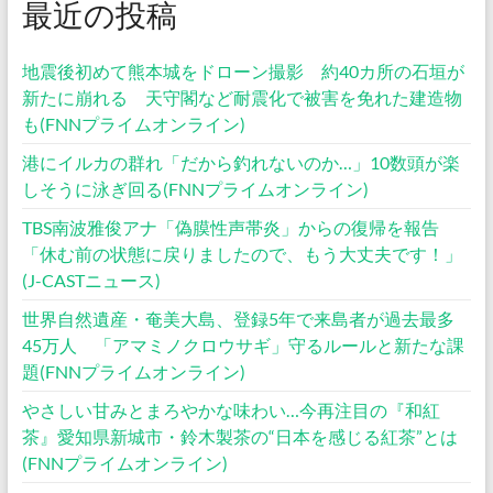
最近の投稿
地震後初めて熊本城をドローン撮影 約40カ所の石垣が
新たに崩れる 天守閣など耐震化で被害を免れた建造物
も(FNNプライムオンライン)
港にイルカの群れ「だから釣れないのか…」10数頭が楽
しそうに泳ぎ回る(FNNプライムオンライン)
TBS南波雅俊アナ「偽膜性声帯炎」からの復帰を報告
「休む前の状態に戻りましたので、もう大丈夫です！」
(J-CASTニュース)
世界自然遺産・奄美大島、登録5年で来島者が過去最多
45万人 「アマミノクロウサギ」守るルールと新たな課
題(FNNプライムオンライン)
やさしい甘みとまろやかな味わい…今再注目の『和紅
茶』愛知県新城市・鈴木製茶の“日本を感じる紅茶”とは
(FNNプライムオンライン)