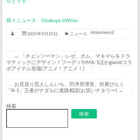
らどうぞ
得々ニュース Otokuya-DAY/a>
otokunews2
2025年9月25日
ニュース
←
「チェンソーマン」レゼ、ボム、マキマらをドラ
マティックにデザイン！フーディやMA-1ほかglambコラ
ボアイテム登場(アニメ！アニメ！)
お見送り芸人しんいち、田津原理音、街裏ぴんく
「R-1」王者がナダルに進路相談(お笑いナタリー)
→
検索
検索