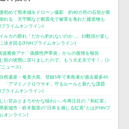
後初めて熊本城をドローン撮影 約40カ所の石垣が新
崩れる 天守閣など耐震化で被害を免れた建造物も
NNプライムオンライン)
イルカの群れ「だから釣れないのか…」10数頭が楽し
に泳ぎ回る(FNNプライムオンライン)
S南波雅俊アナ「偽膜性声帯炎」からの復帰を報告
む前の状態に戻りましたので、もう大丈夫です！」(J-
STニュース)
自然遺産・奄美大島、登録5年で来島者が過去最多45
 「アマミノクロウサギ」守るルールと新たな課題
NNプライムオンライン)
しい甘みとまろやかな味わい…今再注目の『和紅茶』
県新城市・鈴木製茶の“日本を感じる紅茶”とは(FNNプ
ムオンライン)