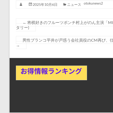
otokunews2
2025年10月6日
ニュース
←
将棋好きのフルーツポンチ村上がのん主演「MISS
タリー)
男性ブランコ平井が戸惑う会社員役のCM再び、仕
→