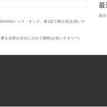
最
表示
 KING / ミス・キング」第1話で棋士役(お笑いナ
事を全部お任せにされて唖然(お笑いナタリー)