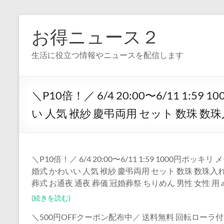
コ
ン
お得ニュース２
テ
ン
生活に役立つ情報やニュースを配信します
ツ
へ
ス
キ
＼P10倍！／ 6/4 20:00〜6/11 
ッ
プ
い 人気 袱紗 慶弔両用 セット 数珠 数珠
＼P10倍！／ 6/4 20:00〜6/11 1:59 1000円
婚式 かわいい 人気 袱紗 慶弔両用 セット 数珠 数珠
葬式 お通夜 通夜 葬儀 冠婚葬祭 ちりめん 男性 女性 用 a
(続きを読む)
＼500円OFFクーポン配布中／ 送料無料 回転ローラ付