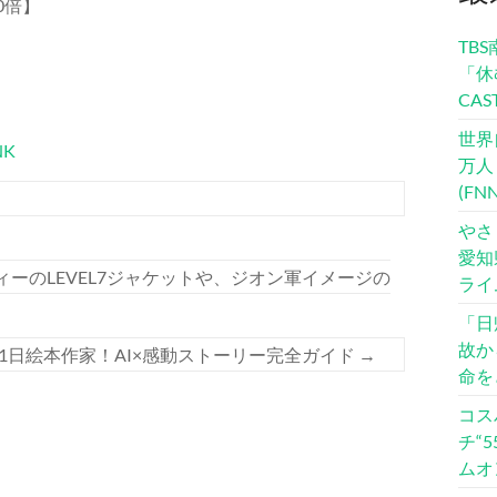
0倍】
TB
「休
CA
世界
K
万人
(F
やさ
愛知
ィーのLEVEL7ジャケットや、ジオン軍イメージの
ライ
「日
故か
で1日絵本作家！AI×感動ストーリー完全ガイド
→
命を
コス
チ“
ムオ