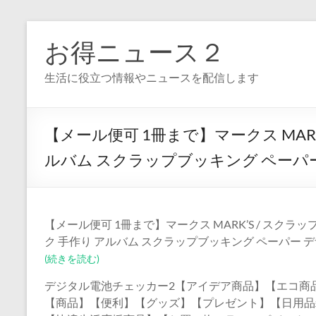
コ
ン
お得ニュース２
テ
ン
生活に役立つ情報やニュースを配信します
ツ
へ
ス
キ
【メール便可 1冊まで】マークス MARK
ッ
プ
ルバム スクラップブッキング ペーパー
【メール便可 1冊まで】マークス MARK’S / スクラ
ク 手作り アルバム スクラップブッキング ペーパー 
(続きを読む)
デジタル電池チェッカー2【アイデア商品】【エコ商品
【商品】【便利】【グッズ】【プレゼント】【日用品