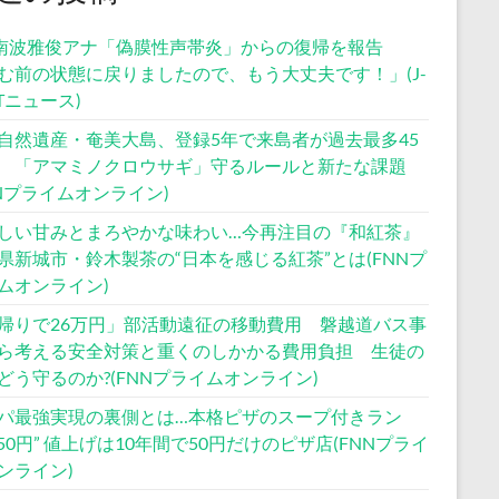
S南波雅俊アナ「偽膜性声帯炎」からの復帰を報告
む前の状態に戻りましたので、もう大丈夫です！」(J-
STニュース)
自然遺産・奄美大島、登録5年で来島者が過去最多45
 「アマミノクロウサギ」守るルールと新たな課題
NNプライムオンライン)
しい甘みとまろやかな味わい…今再注目の『和紅茶』
県新城市・鈴木製茶の“日本を感じる紅茶”とは(FNNプ
ムオンライン)
帰りで26万円」部活動遠征の移動費用 磐越道バス事
ら考える安全対策と重くのしかかる費用負担 生徒の
どう守るのか?(FNNプライムオンライン)
パ最強実現の裏側とは…本格ピザのスープ付きラン
550円” 値上げは10年間で50円だけのピザ店(FNNプライ
ンライン)