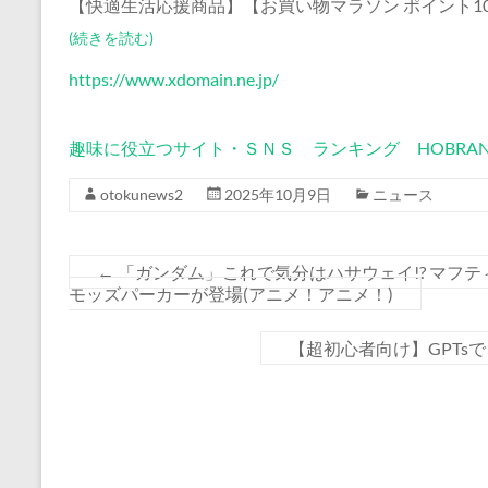
【快適生活応援商品】【お買い物マラソン ポイント1
(続きを読む)
https://www.xdomain.ne.jp/
趣味に役立つサイト・ＳＮＳ ランキング HOBRAN
otokunews2
2025年10月9日
ニュース
←
「ガンダム」これで気分はハサウェイ!? マフテ
モッズパーカーが登場(アニメ！アニメ！)
【超初心者向け】GPTs