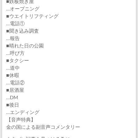
■鉄板焼き屋
…オープニング
■ウエイトリフティング
…電話①
■聞き込み調査
…報告
■晴れた日の公園
…呼び方
■タクシー
…道中
■休暇
…電話②
■居酒屋
…DM
■後日
…エンディング
【音声特典】
金の国による副音声コメンタリー