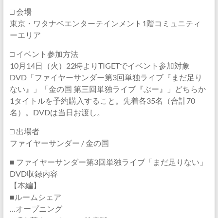
□ 会場
東京・ワタナベエンターテインメント1階コミュニティ
ーエリア
□ イベント参加方法
10月14日（火）22時よりTIGETでイベント参加対象
DVD「ファイヤーサンダー第3回単独ライブ『まだ足り
ない』」「金の国 第三回単独ライブ『ぶー』」どちらか
1タイトルを予約購入すること。先着各35名（合計70
名）。DVDは当日お渡し。
□ 出場者
ファイヤーサンダー / 金の国
■ ファイヤーサンダー第3回単独ライブ「まだ足りない」
DVD収録内容
【本編】
■ルームシェア
…オープニング