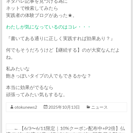
ネタバレ記事を見つける為に
ネットで検索してみたら
実践者の体験ブログがあった★。
わたしが気になっているのはコレ・・・
『書いてある通りに正しく実践すれば効果あり？』
何でもそうだろうけど【継続する】のが大変なんだよ
ね。
私みたいな
飽きっぽいタイプの人でもできるかな？
本当に効果がでるなら
頑張ってみたい気もするな。
otokunews2
2025年10月13日
ニュース
←
【6/3〜6/11限定｜10%クーポン配布中+P2倍】仏