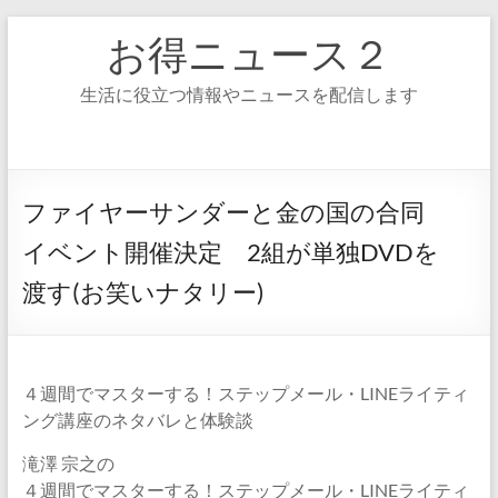
コ
お得ニュース２
ン
テ
ン
生活に役立つ情報やニュースを配信します
ツ
へ
ス
キ
ッ
ファイヤーサンダーと金の国の合同
プ
イベント開催決定 2組が単独DVDを
渡す(お笑いナタリー)
４週間でマスターする！ステップメール・LINEライティ
ング講座のネタバレと体験談
滝澤 宗之の
４週間でマスターする！ステップメール・LINEライティ