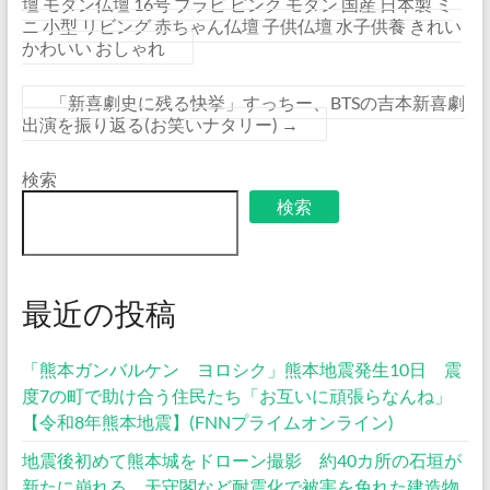
壇 モダン仏壇 16号 ブラビ ピンク モダン 国産 日本製 ミ
ニ 小型 リビング 赤ちゃん仏壇 子供仏壇 水子供養 きれい
かわいい おしゃれ
「新喜劇史に残る快挙」すっちー、BTSの吉本新喜劇
出演を振り返る(お笑いナタリー)
→
検索
検索
最近の投稿
「熊本ガンバルケン ヨロシク」熊本地震発生10日 震
度7の町で助け合う住民たち「お互いに頑張らなんね」
【令和8年熊本地震】(FNNプライムオンライン)
地震後初めて熊本城をドローン撮影 約40カ所の石垣が
新たに崩れる 天守閣など耐震化で被害を免れた建造物