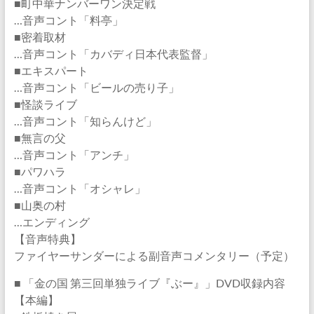
■町中華ナンバーワン決定戦
…音声コント「料亭」
■密着取材
…音声コント「カバディ日本代表監督」
■エキスパート
…音声コント「ビールの売り子」
■怪談ライブ
…音声コント「知らんけど」
■無言の父
…音声コント「アンチ」
■パワハラ
…音声コント「オシャレ」
■山奥の村
…エンディング
【音声特典】
ファイヤーサンダーによる副音声コメンタリー（予定）
■ 「金の国 第三回単独ライブ『ぶー』」DVD収録内容
【本編】