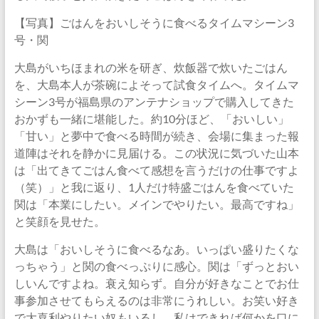
【写真】ごはんをおいしそうに食べるタイムマシーン3
号・関
大島がいちほまれの米を研ぎ、炊飯器で炊いたごはん
を、大島本人が茶碗によそって試食タイムへ。タイムマ
シーン3号が福島県のアンテナショップで購入してきた
おかずも一緒に堪能した。約10分ほど、「おいしい」
「甘い」と夢中で食べる時間が続き、会場に集まった報
道陣はそれを静かに見届ける。この状況に気づいた山本
は「出てきてごはん食べて感想を言うだけの仕事ですよ
（笑）」と我に返り、1人だけ特盛ごはんを食べていた
関は「本業にしたい。メインでやりたい。最高ですね」
と笑顔を見せた。
大島は「おいしそうに食べるなあ。いっぱい盛りたくな
っちゃう」と関の食べっぷりに感心。関は「ずっとおい
しいんですよね。衰え知らず。自分が好きなことでお仕
事参加させてもらえるのは非常にうれしい。お笑い好き
で大喜利やりたい奴もいるし、私はできれば何かを口に