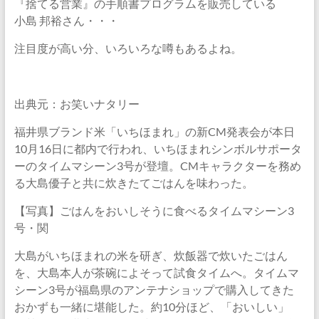
『捨てる営業』の手順書プログラムを販売している
小島 邦裕さん・・・
注目度が高い分、いろいろな噂もあるよね。
出典元：お笑いナタリー
福井県ブランド米「いちほまれ」の新CM発表会が本日
10月16日に都内で行われ、いちほまれシンボルサポータ
ーのタイムマシーン3号が登壇。CMキャラクターを務め
る大島優子と共に炊きたてごはんを味わった。
【写真】ごはんをおいしそうに食べるタイムマシーン3
号・関
大島がいちほまれの米を研ぎ、炊飯器で炊いたごはん
を、大島本人が茶碗によそって試食タイムへ。タイムマ
シーン3号が福島県のアンテナショップで購入してきた
おかずも一緒に堪能した。約10分ほど、「おいしい」