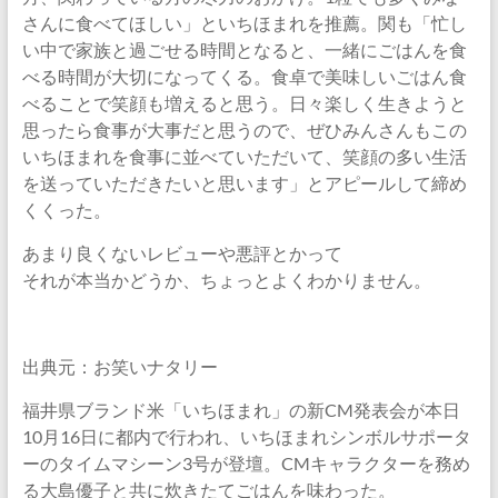
さんに食べてほしい」といちほまれを推薦。関も「忙し
い中で家族と過ごせる時間となると、一緒にごはんを食
べる時間が大切になってくる。食卓で美味しいごはん食
べることで笑顔も増えると思う。日々楽しく生きようと
思ったら食事が大事だと思うので、ぜひみんさんもこの
いちほまれを食事に並べていただいて、笑顔の多い生活
を送っていただきたいと思います」とアピールして締め
くくった。
あまり良くないレビューや悪評とかって
それが本当かどうか、ちょっとよくわかりません。
出典元：お笑いナタリー
福井県ブランド米「いちほまれ」の新CM発表会が本日
10月16日に都内で行われ、いちほまれシンボルサポータ
ーのタイムマシーン3号が登壇。CMキャラクターを務め
る大島優子と共に炊きたてごはんを味わった。