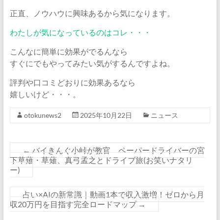
正直、ノウハウに興味あるから気になります。
わたしが気になっているのはコレ・・・
こんなに簡単に効果がでるんなら
すぐにでもやってみたい気がするんですよね。
評判や口コミどおりに効果あるなら
嬉しいけど・・・。
otokunews2
2025年10月22日
ニュース
←
バイきんぐ小峠が教官 ペーパードライバーの宮
下草薙・草薙、真弓孟之とドライブ旅(お笑いナタリ
ー)
占い×AIの新常識｜動画1本で収入激増！ゼロから月
収20万円を目指す完全ロードマップ
→