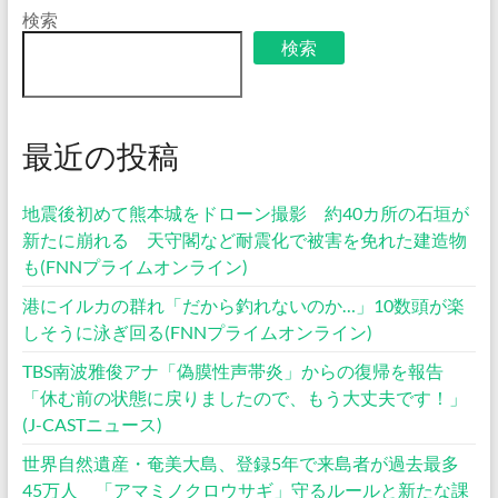
検索
検索
最近の投稿
地震後初めて熊本城をドローン撮影 約40カ所の石垣が
新たに崩れる 天守閣など耐震化で被害を免れた建造物
も(FNNプライムオンライン)
港にイルカの群れ「だから釣れないのか…」10数頭が楽
しそうに泳ぎ回る(FNNプライムオンライン)
TBS南波雅俊アナ「偽膜性声帯炎」からの復帰を報告
「休む前の状態に戻りましたので、もう大丈夫です！」
(J-CASTニュース)
世界自然遺産・奄美大島、登録5年で来島者が過去最多
45万人 「アマミノクロウサギ」守るルールと新たな課