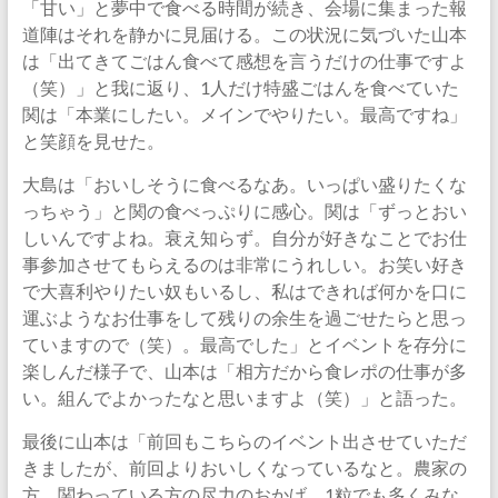
「甘い」と夢中で食べる時間が続き、会場に集まった報
道陣はそれを静かに見届ける。この状況に気づいた山本
は「出てきてごはん食べて感想を言うだけの仕事ですよ
（笑）」と我に返り、1人だけ特盛ごはんを食べていた
関は「本業にしたい。メインでやりたい。最高ですね」
と笑顔を見せた。
大島は「おいしそうに食べるなあ。いっぱい盛りたくな
っちゃう」と関の食べっぷりに感心。関は「ずっとおい
しいんですよね。衰え知らず。自分が好きなことでお仕
事参加させてもらえるのは非常にうれしい。お笑い好き
で大喜利やりたい奴もいるし、私はできれば何かを口に
運ぶようなお仕事をして残りの余生を過ごせたらと思っ
ていますので（笑）。最高でした」とイベントを存分に
楽しんだ様子で、山本は「相方だから食レポの仕事が多
い。組んでよかったなと思いますよ（笑）」と語った。
最後に山本は「前回もこちらのイベント出させていただ
きましたが、前回よりおいしくなっているなと。農家の
方、関わっている方の尽力のおかげ。1粒でも多くみな