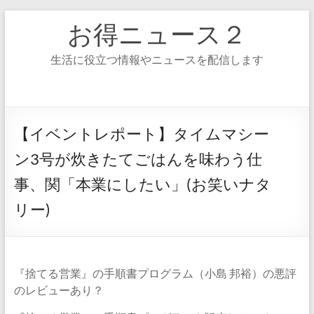
コ
お得ニュース２
ン
テ
ン
生活に役立つ情報やニュースを配信します
ツ
へ
ス
キ
ッ
【イベントレポート】タイムマシー
プ
ン3号が炊きたてごはんを味わう仕
事、関「本業にしたい」(お笑いナタ
リー)
『捨てる営業』の手順書プログラム（小島 邦裕）の悪評
のレビューあり？