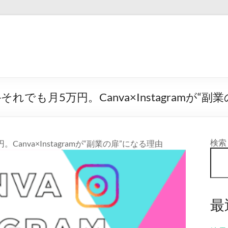
でも月5万円。Canva×Instagramが“副
検索
nva×Instagramが“副業の扉”になる理由
最