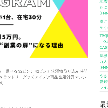
地震
たに
(F
港に
そう
TB
「休
CA
世界
万人
(F
選べる 32ピンチ 42ピンチ 洗濯物 取り込み 時間
やさ
み ランドリーグッズ アイデア商品 生活雑貨 マンシ
愛知
4】
ライ
最