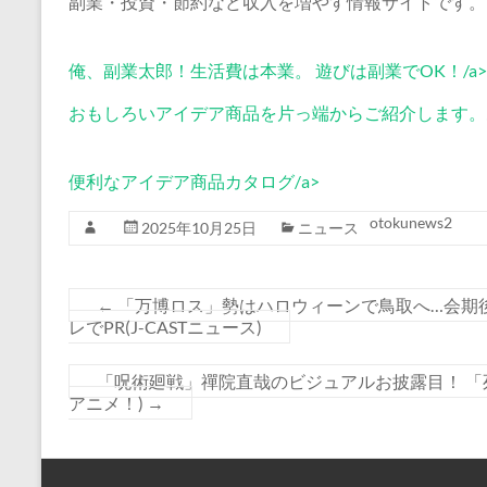
副業・投資・節約など収入を増やす情報サイトです。
俺、副業太郎！生活費は本業。 遊びは副業でOK！/a>
おもしろいアイデア商品を片っ端からご紹介します。
便利なアイデア商品カタログ/a>
otokunews2
2025年10月25日
ニュース
←
「万博ロス」勢はハロウィーンで鳥取へ…会期後
レでPR(J-CASTニュース)
「呪術廻戦」禪院直哉のビジュアルお披露目！ 「
アニメ！)
→