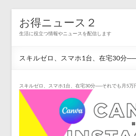
コ
ン
お得ニュース２
テ
ン
生活に役立つ情報やニュースを配信します
ツ
へ
ス
キ
スキルゼロ、スマホ1台、在宅30分──それ
ッ
プ
スキルゼロ、スマホ1台、在宅30分──それでも月5万円。Ca