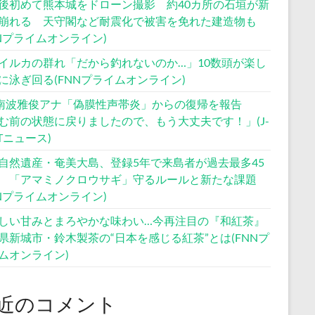
後初めて熊本城をドローン撮影 約40カ所の石垣が新
崩れる 天守閣など耐震化で被害を免れた建造物も
NNプライムオンライン)
イルカの群れ「だから釣れないのか…」10数頭が楽し
に泳ぎ回る(FNNプライムオンライン)
S南波雅俊アナ「偽膜性声帯炎」からの復帰を報告
む前の状態に戻りましたので、もう大丈夫です！」(J-
STニュース)
自然遺産・奄美大島、登録5年で来島者が過去最多45
 「アマミノクロウサギ」守るルールと新たな課題
NNプライムオンライン)
しい甘みとまろやかな味わい…今再注目の『和紅茶』
県新城市・鈴木製茶の“日本を感じる紅茶”とは(FNNプ
ムオンライン)
近のコメント