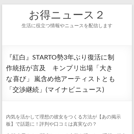
コ
お得ニュース２
ン
テ
ン
生活に役立つ情報やニュースを配信します
ツ
へ
ス
キ
ッ
『紅白』STARTO勢3年ぶり復活に制
プ
作統括が言及 キンプリ出場「大き
な喜び」 嵐含め他アーティストとも
「交渉継続」(マイナビニュース)
内気を活かして理想の彼女をつくる方法が【あの掲示
板】で話題に！評判や口コミは真実なの？