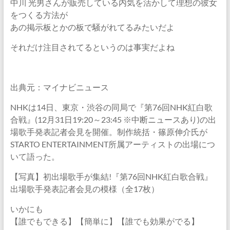
中川 光男さんが販売している内気を活かして理想の彼女
をつくる方法が
あの掲示板とかの板で騒がれてるみたいだよ
それだけ注目されてるというのは事実だよね
出典元：マイナビニュース
NHKは14日、東京・渋谷の同局で『第76回NHK紅白歌
合戦』(12月31日19:20～23:45 ※中断ニュースあり)の出
場歌手発表記者会見を開催。制作統括・篠原伸介氏が
STARTO ENTERTAINMENT所属アーティストの出場につ
いて語った。
【写真】初出場歌手が集結!『第76回NHK紅白歌合戦』
出場歌手発表記者会見の模様（全17枚）
いかにも
【誰でもできる】【簡単に】【誰でも効果がでる】