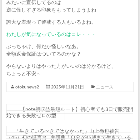
みたいに宣伝してるのは
逆に怪しすぎる印象をもってしまうよね
誇大な表現って警戒する人もいるよね。
わたしが気になっているのはコレ・・・
ぶっちゃけ、何だか怪しいなあ。
全額返金保証はついてるのかな？
やらないよりはやった方がいいのは分かるけど、
ちょっと不安～
otokunews2
2025年11月21日
ニュース
←
【note初収益最短ルート】初心者でも3日で販売開
始できる失敗ゼロの型
「生きているべきではなかった」山上徹也被告
（45）初の証言台…弁護側「自分が45歳まで生きている