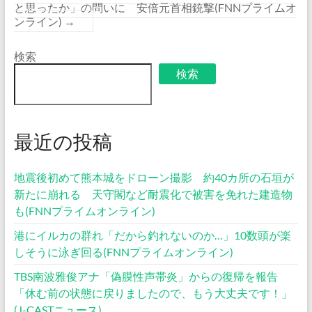
と思ったか」の問いに 安倍元首相銃撃(FNNプライムオ
ンライン)
→
検索
検索
最近の投稿
地震後初めて熊本城をドローン撮影 約40カ所の石垣が
新たに崩れる 天守閣など耐震化で被害を免れた建造物
も(FNNプライムオンライン)
港にイルカの群れ「だから釣れないのか…」10数頭が楽
しそうに泳ぎ回る(FNNプライムオンライン)
TBS南波雅俊アナ「偽膜性声帯炎」からの復帰を報告
「休む前の状態に戻りましたので、もう大丈夫です！」
(J-CASTニュース)