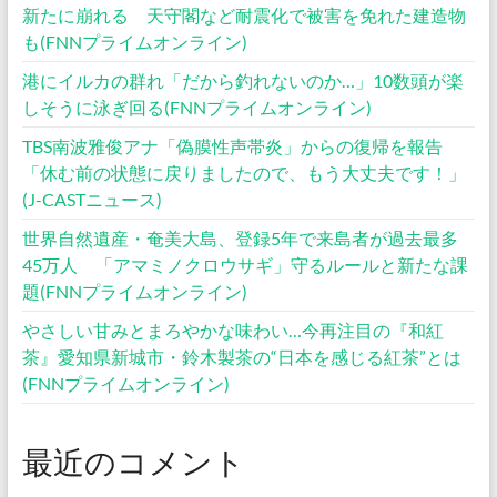
新たに崩れる 天守閣など耐震化で被害を免れた建造物
も(FNNプライムオンライン)
港にイルカの群れ「だから釣れないのか…」10数頭が楽
しそうに泳ぎ回る(FNNプライムオンライン)
TBS南波雅俊アナ「偽膜性声帯炎」からの復帰を報告
「休む前の状態に戻りましたので、もう大丈夫です！」
(J-CASTニュース)
世界自然遺産・奄美大島、登録5年で来島者が過去最多
45万人 「アマミノクロウサギ」守るルールと新たな課
題(FNNプライムオンライン)
やさしい甘みとまろやかな味わい…今再注目の『和紅
茶』愛知県新城市・鈴木製茶の“日本を感じる紅茶”とは
(FNNプライムオンライン)
最近のコメント