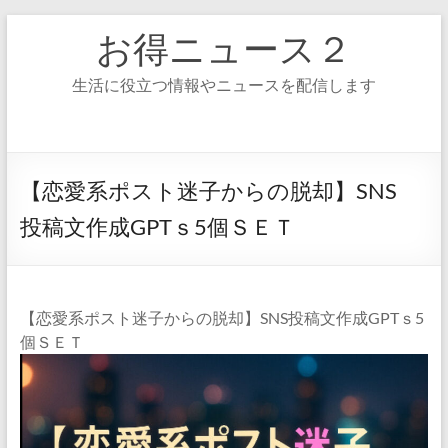
コ
お得ニュース２
ン
テ
ン
生活に役立つ情報やニュースを配信します
ツ
へ
ス
キ
ッ
【恋愛系ポスト迷子からの脱却】SNS
プ
投稿文作成GPTｓ5個ＳＥＴ
【恋愛系ポスト迷子からの脱却】SNS投稿文作成GPTｓ5
個ＳＥＴ