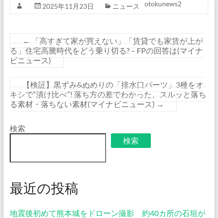
otokunews2
2025年11月23日
ニュース
←
「高すぎて家が買えない」「賃貸でも家賃が上が
る」住宅高騰時代をどう乗り切る? – FPの回答は(マイナ
ビニュース)
【検証】黒ずみ&ぬめりの「排水口パーツ」3種をオ
キシで“漬け比べ”! 落ち方の差でわかった、スルッと落ち
る素材・落ちない素材(マイナビニュース)
→
検索
検索
最近の投稿
地震後初めて熊本城をドローン撮影 約40カ所の石垣が