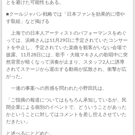
とを避けた可能性もある。
■クールジャパン戦略では「日本ファンを効果的に増や
す取組」など掲げる
上海での日本人アーティストのパフォーマンスをめぐ
っては、浜崎さんは11月29日に予定されていたコンサー
トを中止し、予定されていた楽曲を観客がいない会場で
披露。11月28日には、歌手・大槻マキさんの歌唱中に突
然背景が暗くなって演奏が止まり、スタッフ2人に誘導
されてステージから退出する動画が拡散され、衝撃が広
がった。
一連の事案への所感を問われた小野田氏は、
「ご指摘の報道についてはもちろん承知しているが、民
間企業による個別のイベントで、どういうことがあった
かということに対してはコメントを差し控えさせていた
だきたい」
と述べるにとどめた。