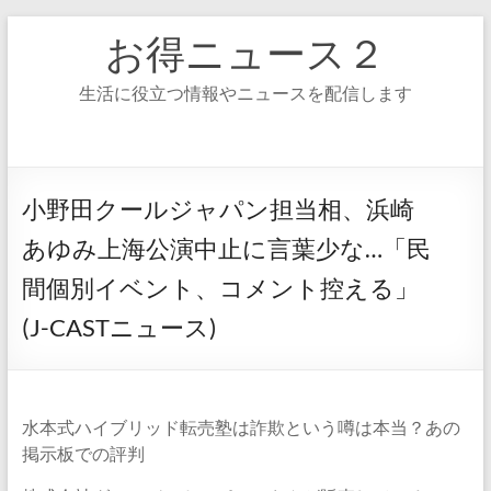
コ
お得ニュース２
ン
テ
ン
生活に役立つ情報やニュースを配信します
ツ
へ
ス
キ
ッ
小野田クールジャパン担当相、浜崎
プ
あゆみ上海公演中止に言葉少な…「民
間個別イベント、コメント控える」
(J-CASTニュース)
水本式ハイブリッド転売塾は詐欺という噂は本当？あの
掲示板での評判