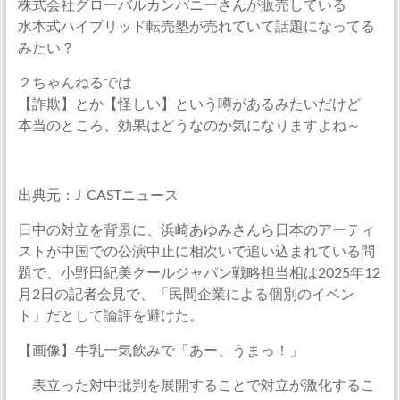
株式会社グローバルカンパニーさんが販売している
水本式ハイブリッド転売塾が売れていて話題になってる
みたい？
２ちゃんねるでは
【詐欺】とか【怪しい】という噂があるみたいだけど
本当のところ、効果はどうなのか気になりますよね～
出典元：J-CASTニュース
日中の対立を背景に、浜崎あゆみさんら日本のアーティ
ストが中国での公演中止に相次いで追い込まれている問
題で、小野田紀美クールジャパン戦略担当相は2025年12
月2日の記者会見で、「民間企業による個別のイベン
ト」だとして論評を避けた。
【画像】牛乳一気飲みで「あー、うまっ！」
表立った対中批判を展開することで対立が激化するこ