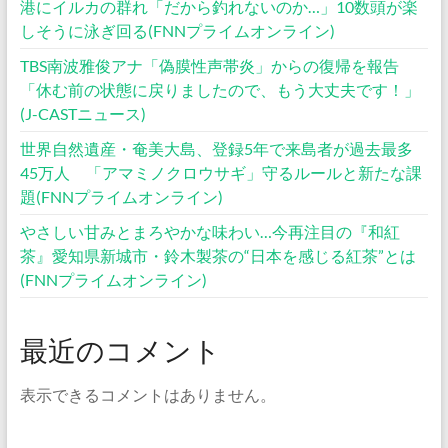
港にイルカの群れ「だから釣れないのか…」10数頭が楽
しそうに泳ぎ回る(FNNプライムオンライン)
TBS南波雅俊アナ「偽膜性声帯炎」からの復帰を報告
「休む前の状態に戻りましたので、もう大丈夫です！」
(J-CASTニュース)
世界自然遺産・奄美大島、登録5年で来島者が過去最多
45万人 「アマミノクロウサギ」守るルールと新たな課
題(FNNプライムオンライン)
やさしい甘みとまろやかな味わい…今再注目の『和紅
茶』愛知県新城市・鈴木製茶の“日本を感じる紅茶”とは
(FNNプライムオンライン)
最近のコメント
表示できるコメントはありません。