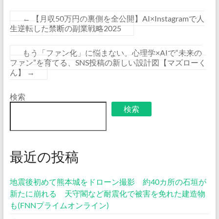
←
【月収50万円の裏側を全公開】AI×Instagramで人
生逆転した禁断の副業戦略2025
もう「ファン化」に悩まない。心理学×AIで“未来の
ファン”を育てる、SNS投稿の新しい設計図【マズローく
ん】
→
検索
検索
最近の投稿
地震後初めて熊本城をドローン撮影 約40カ所の石垣が
新たに崩れる 天守閣など耐震化で被害を免れた建造物
も(FNNプライムオンライン)