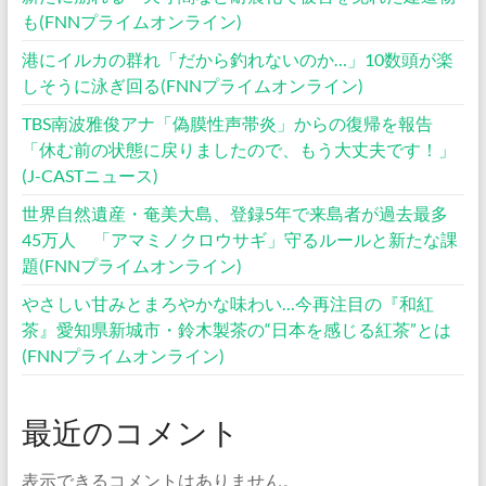
も(FNNプライムオンライン)
港にイルカの群れ「だから釣れないのか…」10数頭が楽
しそうに泳ぎ回る(FNNプライムオンライン)
TBS南波雅俊アナ「偽膜性声帯炎」からの復帰を報告
「休む前の状態に戻りましたので、もう大丈夫です！」
(J-CASTニュース)
世界自然遺産・奄美大島、登録5年で来島者が過去最多
45万人 「アマミノクロウサギ」守るルールと新たな課
題(FNNプライムオンライン)
やさしい甘みとまろやかな味わい…今再注目の『和紅
茶』愛知県新城市・鈴木製茶の“日本を感じる紅茶”とは
(FNNプライムオンライン)
最近のコメント
表示できるコメントはありません。