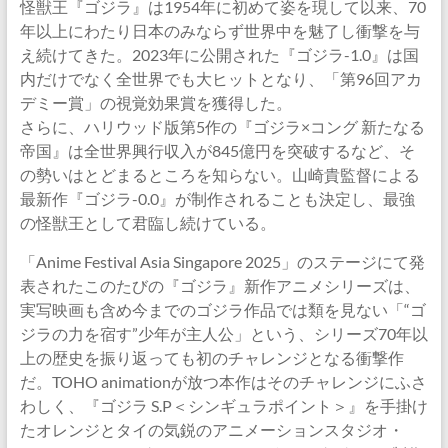
怪獣王『ゴジラ』は1954年に初めて姿を現して以来、70
年以上にわたり日本のみならず世界中を魅了し衝撃を与
え続けてきた。2023年に公開された『ゴジラ-1.0』は国
内だけでなく全世界でも大ヒットとなり、「第96回アカ
デミー賞」の視覚効果賞を獲得した。
さらに、ハリウッド版第5作の『ゴジラ×コング 新たなる
帝国』は全世界興行収入が845億円を突破するなど、そ
の勢いはとどまるところを知らない。山崎貴監督による
最新作『ゴジラ-0.0』が制作されることも決定し、最強
の怪獣王として君臨し続けている。
「Anime Festival Asia Singapore 2025」のステージにて発
表されたこのたびの『ゴジラ』新作アニメシリーズは、
実写映画も含め今までのゴジラ作品では類を見ない「“ゴ
ジラの力を宿す”少年が主人公」という、シリーズ70年以
上の歴史を振り返っても初のチャレンジとなる衝撃作
だ。TOHO animationが放つ本作はそのチャレンジにふさ
わしく、『ゴジラ S.P＜シンギュラポイント＞』を手掛け
たオレンジとタイの気鋭のアニメーションスタジオ・