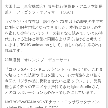
大田圭二（東宝株式会社 専務執行役員 IP・アニメ本部長
兼チーフ・ゴジラ・オフィサー（CGO）
ゴジラという存在は、誕生から 70 年以上の歴史の中で常
に“時代”を映す鏡となってきました。本作は”ゴジラの力
を宿した少年”というシリーズ初となる試みで、いまの時
代における恐怖と希望の両面をより深く描けると考えて
います。TOHO animationとして、新しい物語に踏み出す
挑戦です。
和氣澄賢（オレンジ プロデューサー）
『ゴジラ S.P＜シンギュラポイント＞』をはじめ、これま
で培ってきた技術や演出を通して、その情熱をより強く
今回のゴジラ作品に反映させたいと思っています。受賞
歴も多く数々のアニメを手掛けてきた Igloo Studio さん
とのコラボレーションも心から楽しみにしています。
NAT YOSWATANANONT‐ナット・ヨッサワッタナノン‐
（Igloo Studio Founder ＆ CEO）