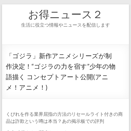
コ
お得ニュース２
ン
テ
ン
生活に役立つ情報やニュースを配信します
ツ
へ
ス
キ
ッ
「ゴジラ」新作アニメシリーズが制
プ
作決定！“ゴジラの力を宿す”少年の物
語描く コンセプトアート公開(アニ
メ！アニメ！)
くびれを作る業界屈指の方法のリセールライト付きの商
品は詐欺という噂は本当？あの掲示板での評判