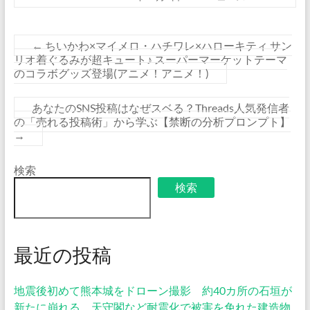
←
ちいかわ×マイメロ・ハチワレ×ハローキティ サン
リオ着ぐるみが超キュート♪ スーパーマーケットテーマ
のコラボグッズ登場(アニメ！アニメ！)
あなたのSNS投稿はなぜスベる？Threads人気発信者
の「売れる投稿術」から学ぶ【禁断の分析プロンプト】
→
検索
検索
最近の投稿
地震後初めて熊本城をドローン撮影 約40カ所の石垣が
新たに崩れる 天守閣など耐震化で被害を免れた建造物