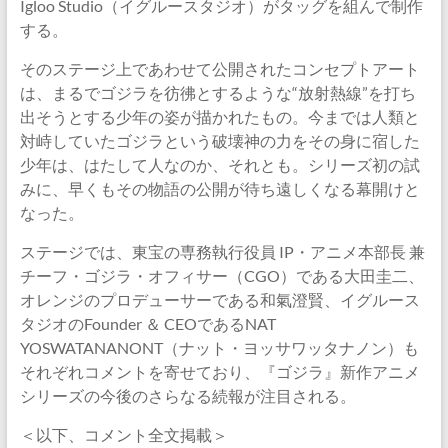
Igloo Studio（イグルースタジオ）がタッグを組んで制作
する。
そのステージ上であわせて公開されたコンセプトアート
は、まるでゴジラを彷彿とするような“放射熱線”を打ち
出そうとする少年の姿が描かれたもの。今までは人類と
対峙していたゴジラという破壊神の力をその身に宿した
少年は、はたして人なのか、それとも。シリーズ初の試
みに、早くもその物語の公開が待ち遠しくなる幕開けと
なった。
ステージでは、東宝の専務執行役員 IP・アニメ本部長 兼
チーフ・ゴジラ・オフィサー（CGO）である大田圭二、
オレンジのプロデューサーである和氣澄賢、イグルース
タジオのFounder ＆ CEOであるNAT
YOSWATANANONT（ナット・ヨッサワッタナノン）も
それぞれコメントを寄せており、『ゴジラ』新作アニメ
シリーズの今後のさらなる続報が注目される。
＜以下、コメント全文掲載＞