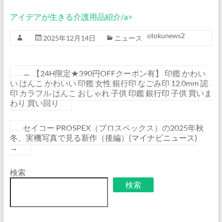
アイデアが生きる介護用品紹介/a>
otokunews2
2025年12月14日
ニュース
←
【24H限定★390円OFFクーポン有】 印鑑 かわい
い はんこ かわいい 印鑑 女性 銀行印 なごみ印 12.0mm 認
印 カラフル はんこ おしゃれ 子供 印鑑 銀行印 子供 買いま
わり 買い回り
セイコー PROSPEX（プロスペックス）の2025年秋
冬、実機写真で見る新作（後編）(マイナビニュース)
→
検索
検索