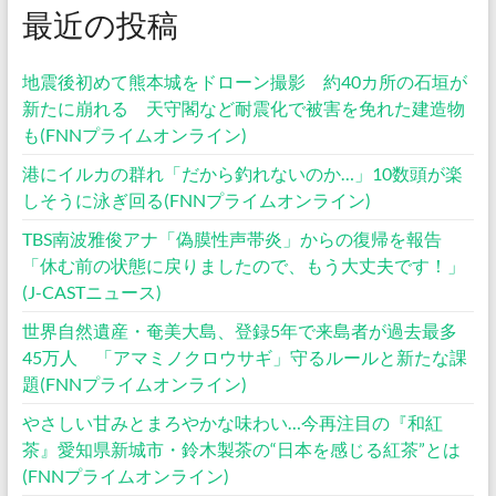
最近の投稿
地震後初めて熊本城をドローン撮影 約40カ所の石垣が
新たに崩れる 天守閣など耐震化で被害を免れた建造物
も(FNNプライムオンライン)
港にイルカの群れ「だから釣れないのか…」10数頭が楽
しそうに泳ぎ回る(FNNプライムオンライン)
TBS南波雅俊アナ「偽膜性声帯炎」からの復帰を報告
「休む前の状態に戻りましたので、もう大丈夫です！」
(J-CASTニュース)
世界自然遺産・奄美大島、登録5年で来島者が過去最多
45万人 「アマミノクロウサギ」守るルールと新たな課
題(FNNプライムオンライン)
やさしい甘みとまろやかな味わい…今再注目の『和紅
茶』愛知県新城市・鈴木製茶の“日本を感じる紅茶”とは
(FNNプライムオンライン)