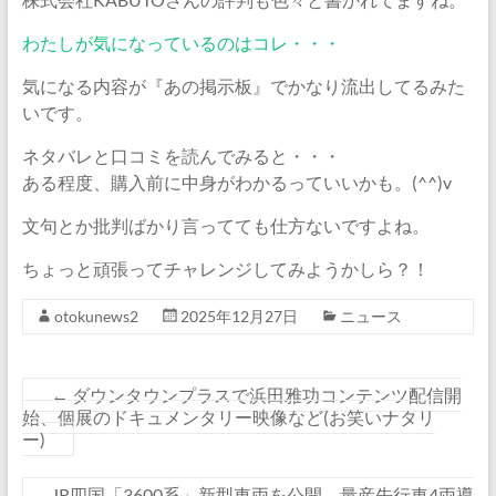
わたしが気になっているのはコレ・・・
気になる内容が『あの掲示板』でかなり流出してるみた
いです。
ネタバレと口コミを読んでみると・・・
ある程度、購入前に中身がわかるっていいかも。(^^)v
文句とか批判ばかり言ってても仕方ないですよね。
ちょっと頑張ってチャレンジしてみようかしら？！
otokunews2
2025年12月27日
ニュース
←
ダウンタウンプラスで浜田雅功コンテンツ配信開
始、個展のドキュメンタリー映像など(お笑いナタリ
ー)
JR四国「3600系」新型車両を公開、量産先行車4両導