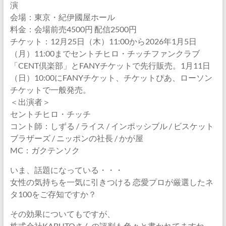
演
会場：東京・紀伊國屋ホール
料金：会場前売4500円 配信2500円
チケット：12月25日（木）11:00から2026年1月5日
（月）11:00までセントチヒロ・チッチファンクラブ
「CENT倶楽部」とFANYチケットで先行販売。1月11日
（日）10:00にFANYチケット、チケットぴあ、ローソン
チケットで一般発売。
＜出演者＞
セントチヒロ・チッチ
コント師：しずる / ライス / インポッシブル / ビスケット
ブラザーズ / ニッポンの社長 / かが屋
MC：ガクテンソク
いま、話題になっている・・・
女性の気持ちを一気に引きつける 恋愛プロが厳選したネ
タ100をご存知ですか？
その効果についてもですが、
株式会社KABUTOさんの評判も色々と書かれてますね。