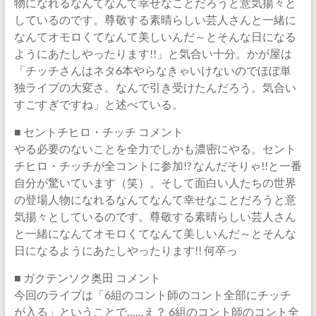
物になれるなんてなんて幸せなことだろうと意気揚々と
しているのです。尊敬する素晴らしい芸人さんと一緒に
なんてオモロくてなんて美しいんだ～とそんな日になる
ようにあたしやったります!!」と気合い十分。かが屋は
「チッチさんはネタ6本やらなきゃいけないのでほぼ単
独ライブの大変さ。なんで引き受けたんだろう。気合い
すごすぎですね」と述べている。
■ セントチヒロ・チッチ コメント
やる必要のないことを全力でしかも濃密にやる。セント
チヒロ・チッチが全コントに参加!? なんだそりゃ!!と一番
自分が驚いています（笑）。そして面白い人たちの世界
の登場人物になれるなんてなんて幸せなことだろうと意
気揚々としているのです。尊敬する素晴らしい芸人さん
と一緒になんてオモロくてなんて美しいんだ～とそんな
日になるようにあたしやったります!! 何卒っ
■ ガクテンソク奥田 コメント
今回のライブは「6組のコント師のコント全部にチッチ
が入る」ということで……え？ 6組のコント師のコント全