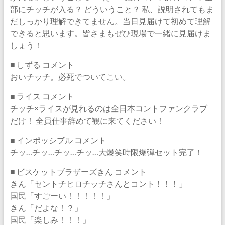
部にチッチが入る？ どういうこと？ 私、説明されてもま
だしっかり理解できてません。当日見届けて初めて理解
できると思います。皆さまもぜひ現場で一緒に見届けま
しょう！
■ しずる コメント
おいチッチ。必死でついてこい。
■ ライス コメント
チッチ×ライスが見れるのは全日本コントファンクラブ
だけ！ 全員仕事辞めて観に来てください！
■ インポッシブル コメント
チッ…チッ…チッ…チッ…大爆笑時限爆弾セット完了！
■ ビスケットブラザーズきん コメント
きん「セントチヒロチッチさんとコント！！！」
国民「すごーい！！！！！」
きん「だよな！？」
国民「楽しみ！！！」