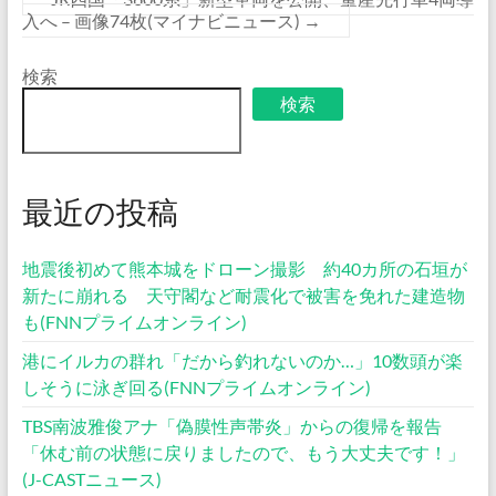
入へ – 画像74枚(マイナビニュース)
→
検索
検索
最近の投稿
地震後初めて熊本城をドローン撮影 約40カ所の石垣が
新たに崩れる 天守閣など耐震化で被害を免れた建造物
も(FNNプライムオンライン)
港にイルカの群れ「だから釣れないのか…」10数頭が楽
しそうに泳ぎ回る(FNNプライムオンライン)
TBS南波雅俊アナ「偽膜性声帯炎」からの復帰を報告
「休む前の状態に戻りましたので、もう大丈夫です！」
(J-CASTニュース)