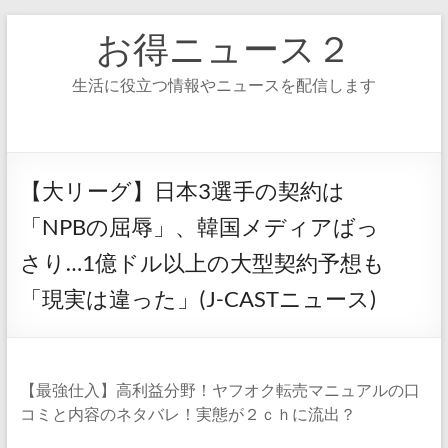
コ
お得ニュース２
ン
テ
ン
生活に役立つ情報やニュースを配信します
ツ
へ
ス
キ
ッ
【大リーグ】日本3選手の契約は
プ
「NPBの屈辱」、韓国メディアばっ
さり…1億ドル以上の大型契約予想も
「現実は違った」(J-CASTニュース)
【最強仕入】高利益分野！ヤフオク転売マニュアルの口
コミと内容のネタバレ！実態が２ｃｈに流出？