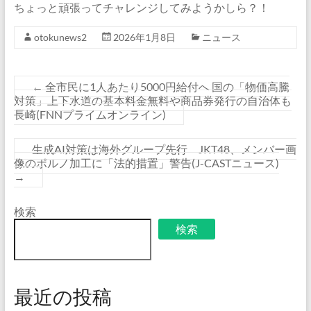
ちょっと頑張ってチャレンジしてみようかしら？！
otokunews2
2026年1月8日
ニュース
←
全市民に1人あたり5000円給付へ 国の「物価高騰
対策」上下水道の基本料金無料や商品券発行の自治体も
長崎(FNNプライムオンライン)
生成AI対策は海外グループ先行 JKT48、メンバー画
像のポルノ加工に「法的措置」警告(J-CASTニュース)
→
検索
検索
最近の投稿