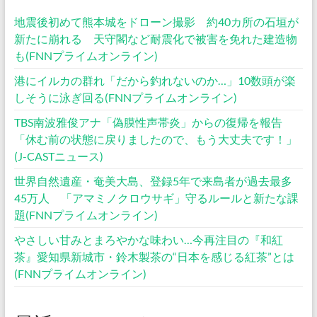
地震後初めて熊本城をドローン撮影 約40カ所の石垣が
新たに崩れる 天守閣など耐震化で被害を免れた建造物
も(FNNプライムオンライン)
港にイルカの群れ「だから釣れないのか…」10数頭が楽
しそうに泳ぎ回る(FNNプライムオンライン)
TBS南波雅俊アナ「偽膜性声帯炎」からの復帰を報告
「休む前の状態に戻りましたので、もう大丈夫です！」
(J-CASTニュース)
世界自然遺産・奄美大島、登録5年で来島者が過去最多
45万人 「アマミノクロウサギ」守るルールと新たな課
題(FNNプライムオンライン)
やさしい甘みとまろやかな味わい…今再注目の『和紅
茶』愛知県新城市・鈴木製茶の“日本を感じる紅茶”とは
(FNNプライムオンライン)