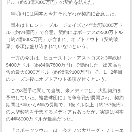
ドル（約53億7000万円）の契約を結んだ。
年明けには岡本と今井それぞれが契約に合意した。
岡本はトロント・ブルージェイズと4年総額6000万ド
ル（約94億円）で合意。契約にはボーナスの500万ドル
（約7億8000万円）が含まれ、オプトアウト（契約破
棄）条項は盛り込まれていないという。
一方の今井は、ヒューストン・アストロズと3年総額
5400万ドル（約84億7800万円）で契約した。出来高を
含め最大6300万ドル（約98億9100万円）で、1、2年目
のシーズン後にオプトアウト条項が付くという。
この3選手に関して当初、米メディアは、大型契約を
予想していた。複数球団による争奪戦が展開され、契約
期間は5年から6年の長期で、1億ドル以上（約157億円）
の大型契約を予想するメディアもあったが、実際は岡本
の4年6000万ドルが最高だった。
「スポーツソウル」は、今オフの大リーグ・フリーエ