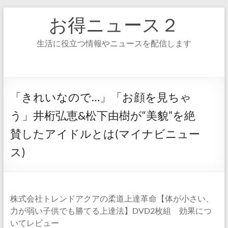
コ
お得ニュース２
ン
テ
ン
生活に役立つ情報やニュースを配信します
ツ
へ
ス
キ
ッ
「きれいなので…」「お顔を見ちゃ
プ
う」井桁弘恵&松下由樹が“美貌”を絶
賛したアイドルとは(マイナビニュー
ス)
株式会社トレンドアクアの柔道上達革命【体が小さい、
力が弱い子供でも勝てる上達法】DVD2枚組 効果につ
いてレビュー