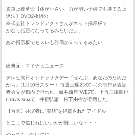
柔道上達革命【体が小さい、力が弱い子供でも勝てる上
達法】DVD2枚組の
株式会社トレンドアクアさんがネット掲示板で
かなり話題になってるみたいだよ。
あの掲示板でもスレも何個か立ってるみたい
出典元：マイナビニュース
テレビ朝日オシドラサタデー『ぜんぶ、あなたのためだ
から』(1月10日スタート 毎週土曜23:00～)の制作発表記
者会見が都内で行われ、藤井流星(WEST.)、七五三掛龍也
(Travis Japan)、井桁弘恵、松下由樹が登壇した。
【写真】共演者に“美貌”を絶賛されたアイドル
どこまで信じればいいかが難しいな・・・
やってもいないのに