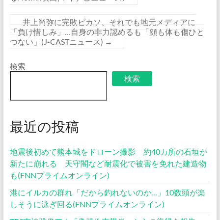
井上尚弥に完敗ピカソ、それでも地元メディアに
「負け惜しみ」…自身の非力認めるも「顔も体も傷ひと
つない」(J-CASTニュース)
→
検索
検索
最近の投稿
地震後初めて熊本城をドローン撮影 約40カ所の石垣が
新たに崩れる 天守閣など耐震化で被害を免れた建造物
も(FNNプライムオンライン)
港にイルカの群れ「だから釣れないのか…」10数頭が楽
しそうに泳ぎ回る(FNNプライムオンライン)