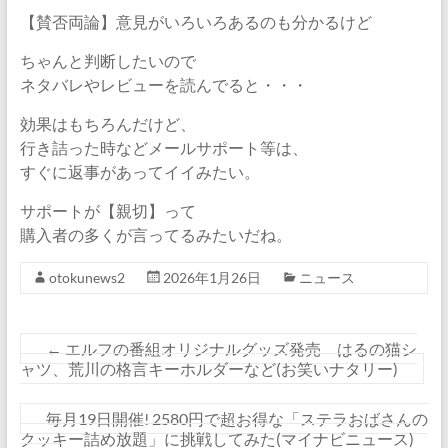
【賛否両論】意見がいろいろあるのも分かるけど
ちゃんと判断したいので
ネタバレやレビューを読んでると・・・
効果はもちろんだけど、
行き詰った時などメールサポート等は、
すぐに返事があってイイみたい。
サポートが【親切】って
購入者の多くが言ってるみたいだね。
otokunews2
2026年1月26日
ニュース
←
エルフの番組オリジナルグッズ発売 はるの猫シ
ャツ、荒川の格言キーホルダーなど(お笑いナタリー)
毎月19日開催! 2580円で超お得な「ステラおばさんの
クッキー詰め放題」に挑戦してみた(マイナビニュース)