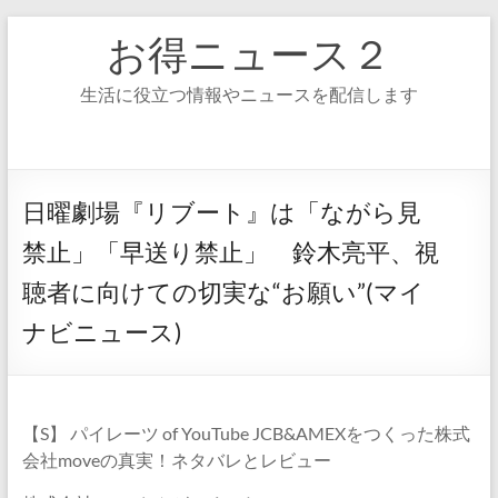
コ
お得ニュース２
ン
テ
ン
生活に役立つ情報やニュースを配信します
ツ
へ
ス
キ
ッ
日曜劇場『リブート』は「ながら見
プ
禁止」「早送り禁止」 鈴木亮平、視
聴者に向けての切実な“お願い”(マイ
ナビニュース)
【S】 パイレーツ of YouTube JCB&AMEXをつくった株式
会社moveの真実！ネタバレとレビュー