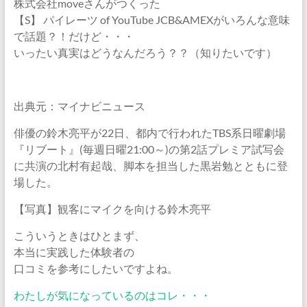
株式会社moveさんがつくった
【S】 パイレーツ of YouTube JCB&AMEXがいろんな意味
で話題？！だけど・・・
いったい真実はどうなんだろう？？（知りたいです）
出典元：マイナビニュース
俳優の鈴木亮平が22日、都内で行われたTBS系日曜劇場
『リブート』(毎週日曜21:00～)の第2話プレミア試写会
に共演の北村有起哉、脚本を担当した黒岩勉とともに登
場した。
【写真】観客にマイクを向ける鈴木亮平
こういうときはひとまず、
本当に実践した体験者の
口コミを参考にしたいですよね。
わたしが気になっているのはコレ・・・