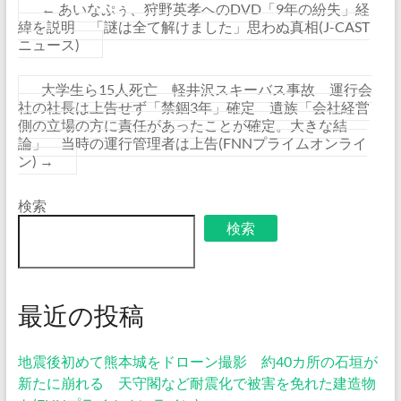
←
あいなぷぅ、狩野英孝へのDVD「9年の紛失」経
緯を説明 「謎は全て解けました」思わぬ真相(J-CAST
ニュース)
大学生ら15人死亡 軽井沢スキーバス事故 運行会
社の社長は上告せず「禁錮3年」確定 遺族「会社経営
側の立場の方に責任があったことが確定。大きな結
論」 当時の運行管理者は上告(FNNプライムオンライ
ン)
→
検索
検索
最近の投稿
地震後初めて熊本城をドローン撮影 約40カ所の石垣が
新たに崩れる 天守閣など耐震化で被害を免れた建造物