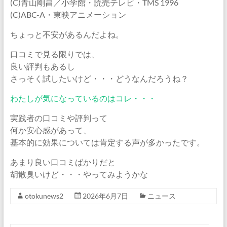
(C)青山剛昌／小学館・読売テレビ・TMS 1996
(C)ABC-A・東映アニメーション
ちょっと不安があるんだよね。
口コミで見る限りでは、
良い評判もあるし
さっそく試したいけど・・・どうなんだろうね？
わたしが気になっているのはコレ・・・
実践者の口コミや評判って
何か安心感があって、
基本的に効果については肯定する声が多かったです。
あまり良い口コミばかりだと
胡散臭いけど・・・やってみようかな
otokunews2
2026年6月7日
ニュース