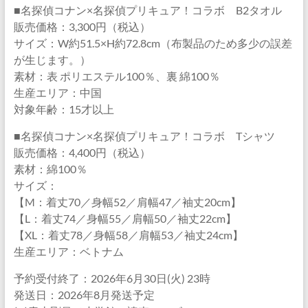
■名探偵コナン×名探偵プリキュア！コラボ B2タオル
販売価格：3,300円（税込）
サイズ：W約51.5×H約72.8cm（布製品のため多少の誤差
が生じます。）
素材：表 ポリエステル100％、裏 綿100％
生産エリア：中国
対象年齢：15才以上
■名探偵コナン×名探偵プリキュア！コラボ Tシャツ
販売価格：4,400円（税込）
素材：綿100％
サイズ：
【M：着丈70／身幅52／肩幅47／袖丈20cm】
【L：着丈74／身幅55／肩幅50／袖丈22cm】
【XL：着丈78／身幅58／肩幅53／袖丈24cm】
生産エリア：ベトナム
予約受付終了：2026年6月30日(火) 23時
発送日：2026年8月発送予定