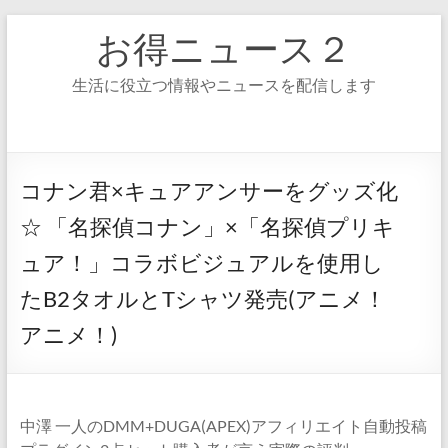
コ
お得ニュース２
ン
テ
ン
生活に役立つ情報やニュースを配信します
ツ
へ
ス
キ
ッ
コナン君×キュアアンサーをグッズ化
プ
☆ 「名探偵コナン」×「名探偵プリキ
ュア！」コラボビジュアルを使用し
たB2タオルとTシャツ発売(アニメ！
アニメ！)
中澤 一人のDMM+DUGA(APEX)アフィリエイト自動投稿