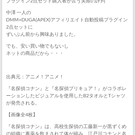
プラグイン2点セット購入者が言う実際の評判
中澤 一人の
DMM+DUGA(APEX)アフィリエイト自動投稿プラグイン
2点セットに
ずいぶん前から興味ありました。
でも、安い買い物でもないし
ネットの商品だから・・・
出典元：アニメ！アニメ！
『名探偵コナン』と『名探偵プリキュア！』がコラボレ
ーションしたビジュアルを使用したB2タオルとTシャツ
が発売される。
【画像全4枚】
『名探偵コナン』は、高校生探偵の工藤新一が黒ずくめ
の組織に毒薬を飲まされて体が縮み、江戸川コナンと名