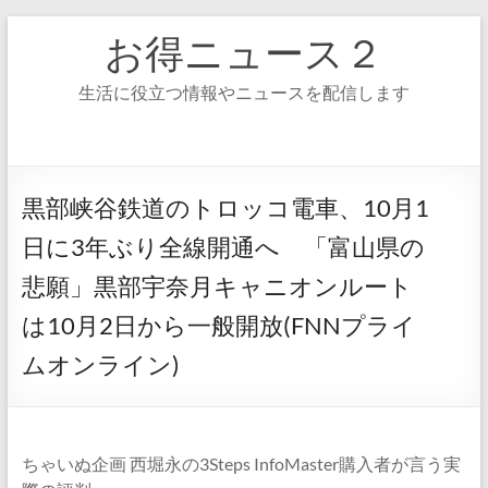
コ
お得ニュース２
ン
テ
ン
生活に役立つ情報やニュースを配信します
ツ
へ
ス
キ
ッ
黒部峡谷鉄道のトロッコ電車、10月1
プ
日に3年ぶり全線開通へ 「富山県の
悲願」黒部宇奈月キャニオンルート
は10月2日から一般開放(FNNプライ
ムオンライン)
ちゃいぬ企画 西堀永の3Steps InfoMaster購入者が言う実