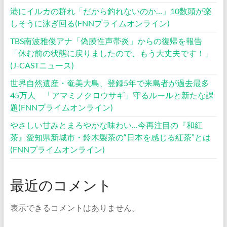
港にイルカの群れ「だから釣れないのか…」10数頭が楽
しそうに泳ぎ回る(FNNプライムオンライン)
TBS南波雅俊アナ「偽膜性声帯炎」からの復帰を報告
「休む前の状態に戻りましたので、もう大丈夫です！」
(J-CASTニュース)
世界自然遺産・奄美大島、登録5年で来島者が過去最多
45万人 「アマミノクロウサギ」守るルールと新たな課
題(FNNプライムオンライン)
やさしい甘みとまろやかな味わい…今再注目の『和紅
茶』愛知県新城市・鈴木製茶の“日本を感じる紅茶”とは
(FNNプライムオンライン)
最近のコメント
表示できるコメントはありません。