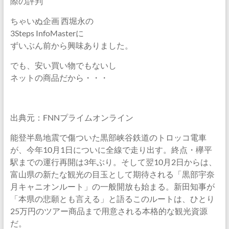
際の評判
ちゃいぬ企画 西堀永の
3Steps InfoMasterに
ずいぶん前から興味ありました。
でも、安い買い物でもないし
ネットの商品だから・・・
出典元：FNNプライムオンライン
能登半島地震で傷ついた黒部峡谷鉄道のトロッコ電車
が、今年10月1日についに全線で走り出す。終点・欅平
駅までの運行再開は3年ぶり。そして翌10月2日からは、
富山県の新たな観光の目玉として期待される「黒部宇奈
月キャニオンルート」の一般開放も始まる。新田知事が
「本県の悲願とも言える」と語るこのルートは、ひとり
25万円のツアー商品まで用意される本格的な観光資源
だ。