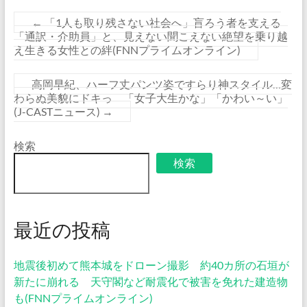
←
「1人も取り残さない社会へ」盲ろう者を支える
「通訳・介助員」と、見えない聞こえない絶望を乗り越
え生きる女性との絆(FNNプライムオンライン)
高岡早紀、ハーフ丈パンツ姿ですらり神スタイル…変
わらぬ美貌にドキっ 「女子大生かな」「かわい～い」
(J-CASTニュース)
→
検索
検索
最近の投稿
地震後初めて熊本城をドローン撮影 約40カ所の石垣が
新たに崩れる 天守閣など耐震化で被害を免れた建造物
も(FNNプライムオンライン)